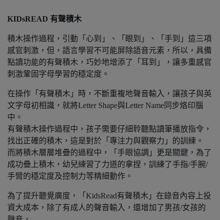
KIDsREAD 有聲積木
積木操作過程，引動「心到」、「眼到」、「手到」這三項
感官刺激，但，語言學習不可能屏除語音元素，所以，具備
點讀功能的有聲積木，巧妙地增添了「耳到」，讓多重感官
刺激鞏固字母學習的穩定度。
在操作「有聲積木」時，不斷重複地聲音輸入，讓孩子與英
文字母初相識，就將Letter Shape與Letter Name同步烙印腦
中。
有聲積木操作過程中，孩子需要仔細聆聽點讀筆播放指令，
找出正確的積木，這是對於「專注力與觀察力」的訓練。
而將積木層層堆疊的過程中，「手眼協調」更是關鍵，為了
成功疊上積木，幼兒練習了力道的拿捏，訓練了手指/手腕/
手臂的穩定度及控制力等精細動作。
為了提升聽覺廣度，「KidsRead有聲積木」在錄音內容上投
資大成本，除了有成人的聲音輸入，還增加了男孩/女孩的
聲音，