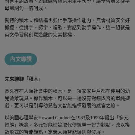
附有主題故事、遊戲練習與常用單字句型，讓學習英文從字
母到詞句一氣呵成。
獨特的積木立體結構也強化手部操作能力，無毒材質安全好
抓握，從拼字、認字、唱歌、對話到動手操作，這一組就是
英文學習與創意遊戲的完美橋樑。
內文導讀
先來聊聊「積木」
長久存在人類社會中的積木，是一項家家戶戶都在使用的幼
兒啟蒙玩具。操作積木，可以是一場沒有對錯與否的單純遊
戲，更可以是引導幼兒各大智能指標發展的感官之旅。
以美國心理學家Howard Gardner在1983及1999年提出「多元
智能」概念，多元智能理論取代傳統單一智力觀點，改以複
數形式的智能觀點，定義人類智能類別與發展。