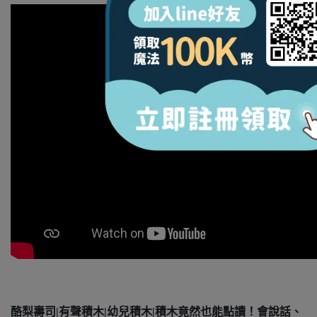
酪梨壽司|有聲積木|幼兒積木|積木竟然也能點讀！會說話、