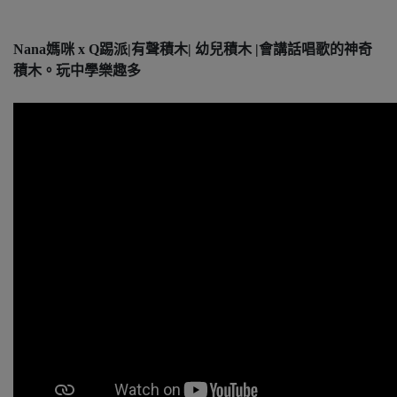
Nana媽咪 x Q踢派|有聲積木| 幼兒積木 |會講話唱歌的神奇
積木。玩中學樂趣多