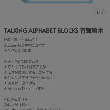
1
/
2
TALKING ALPHABET BLOCKS 有聲積木
什麼⁉️ 積木也能點讀⁉️
史上首創英文字母點讀積木
全台熱銷 8000 套
★ 首選英語啟蒙教玩具
★ 原創字母歌謠 好聽又洗腦
★ 超大遊戲題庫實現玩樂中學習
★ 獨家點讀字卡搭配筆順觸感設計
★ 獨家校正發音功能
★ 積木 x 遊戲 x 字卡 x童謠
🔥配件超澎派🔥
26個大尺寸積木
28張大尺寸點讀字卡 (筆順觸感設計)