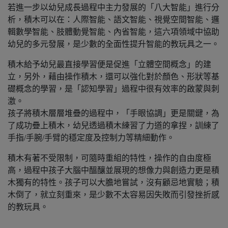
若進一步以幼兒成長過程中主力發展的「八大智能」進行分
析，積木可以在：人際智能、語文智能、視覺空間智能、邏
輯數學智能、肢體動覺智能、內省智能，這六項領域中協助
幼兒的多元發展，是少數的全面性提升智能的教玩具之一。
積木給予幼兒最直接學習便是促進「立體空間概念」的建
立，另外，藉由操作積木，還可以強化對於顏色、形狀等基
礎概念的學習，是「認知學習」過程中很有效率的啟蒙與刺
激。
孩子將積木層層堆疊的過程中，「手眼協調」更是關鍵，為
了成功疊上積木，幼兒透過積木練習了力道的拿捏，訓練了
手指/手腕/手臂的穩定度及控制力等精細動作。
積木有著不受限制，可隨時重組的特性，操作的自由度極
高，過程中孩子大腦中醞釀並展現的想像力與創造力更是積
木獨有的特性。孩子可以大膽地嘗試，沒有顧忌地實驗；積
木倒了，就立刻重來，是少數不太容易因失敗而引發挫折感
的教玩具。