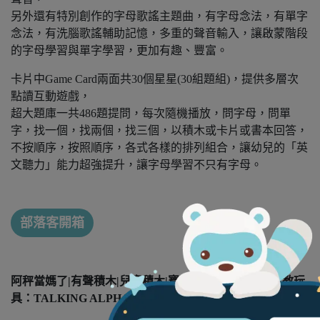
另外還有特別創作的字母歌謠主題曲，有字母念法，有單字
念法，有洗腦歌謠輔助記憶，多重的聲音輸入，讓啟蒙階段
的字母學習與單字學習，更加有趣、豐富。
卡片中Game Card兩面共30個星星(30組題組)，提供多層次
點讀互動遊戲，
超大題庫一共486題提問，每次隨機播放，問字母，問單
字，找一個，找兩個，找三個，以積木或卡片或書本回答，
不按順序，按照順序，各式各樣的排列組合，讓幼兒的「英
文聽力」能力超強提升，讓字母學習不只有字母。
部落客開箱
阿秤當媽了|有聲積木|兒童積木|寶寶的第一盒英文字母教玩
具：TALKING ALPHABET BLOCKS有聲積木