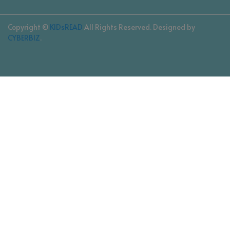
Copyright ©
KIDsREAD
All Rights Reserved.
Designed by
CYBERBIZ
.