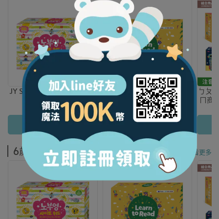
JY Sight Word Readers 常
JY Learn to Read 分階點讀
ㄅㄆ
見字讀本
英文讀本 Step 2
ㄇ商
+拼音
NT$7,250
NT$6,400
加入購物車
加入購物車
6歲以上
看更多