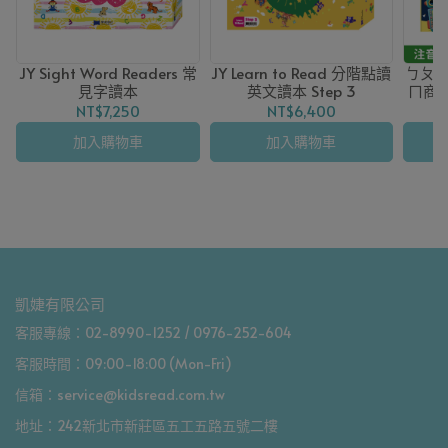
JY Sight Word Readers 常
JY Learn to Read 分階點讀
ㄅㄆ
見字讀本
英文讀本 Step 3
ㄇ商
+拼音
NT$7,250
NT$6,400
加入購物車
加入購物車
凱婕有限公司
客服專線：02-8990-1252 / 0976-252-604
客服時間：09:00-18:00 (Mon-Fri)
信箱：service@kidsread.com.tw
地址：242新北市新莊區五工五路五號二樓