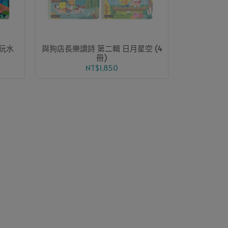
山玩水
與狗店長樂讀詩 第二輯 日月星空 (4
冊)
NT$1,850