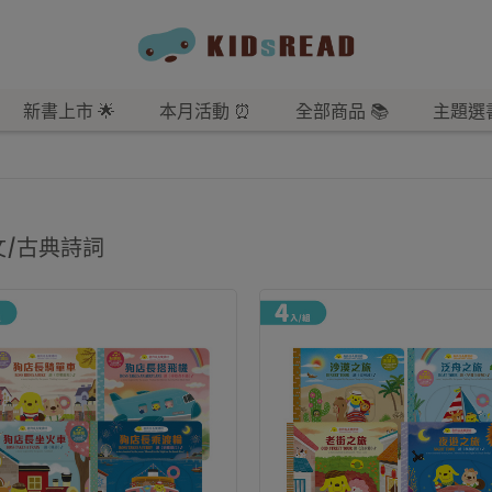
新書上市 🌟
本月活動 ⏰
全部商品 📚
主題選書
文/古典詩詞