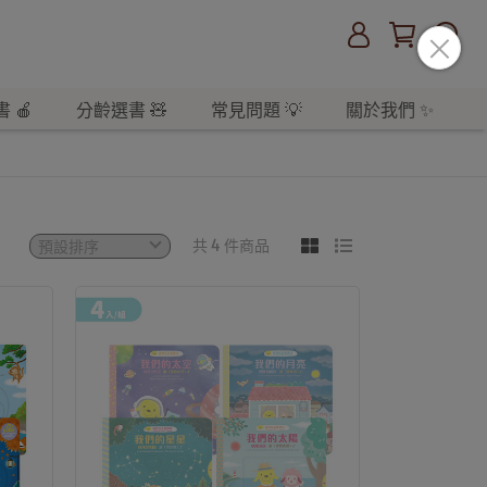
 🍎
分齡選書 🧸
常見問題 💡
關於我們 ✨
共 4 件商品