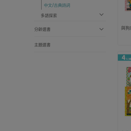
中文/古典詩詞
多語探索
與狗
分齡選書
主題選書