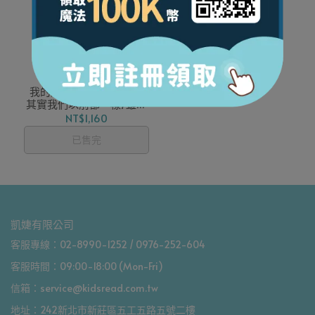
我的知識探索繪本 第2輯
其實我們以前都一樣/雖然
我們現在不一樣 (2冊)
NT$1,160
已售完
凱婕有限公司
客服專線：02-8990-1252 / 0976-252-604
客服時間：09:00-18:00 (Mon-Fri)
信箱：service@kidsread.com.tw
地址：242新北市新莊區五工五路五號二樓