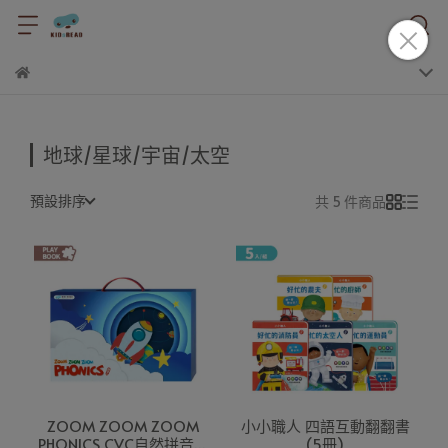
地球/星球/宇宙/太空
預設排序
共 5 件商品
ZOOM ZOOM ZOOM
小小職人 四語互動翻翻書
PHONICS CVC自然拼音火
(5冊)