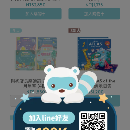
箭
NT$2,850
NT$1,975
加入購物車
加入購物車
與狗店長樂讀詩 第二輯 日
my first ATLAS of the
月星空 (4冊)
world 雙語地圖集
NT$1,850
NT$1,200
已售完
加入購物車