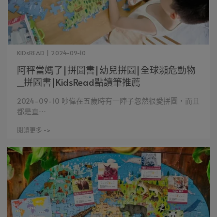
KIDsREAD | 2024-09-10
阿秤當媽了|拼圖書|幼兒拼圖|全球瀕危動物
_拼圖書|KidsRead點讀筆推薦
2024-09-10 吵偉在五歲時有一陣子忽然很愛拼圖，而且
都是直⋯
閱讀更多 ->