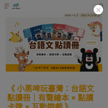
《 小黑啤玩臺灣：台語文
點讀冊｜有聲繪本 × 點讀
卡牌 × 互動遊戲 》