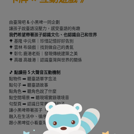
由臺灣吧 & 小黑啤一同企劃
讓孩子說臺語沒壓力，感受臺語的有趣
我們希望帶著孩子認識文化、也認識自己和世界
🌳 基隆 中元祭｜珍惜記憶好好告別
🌳 雲林 布袋戲｜找到做自己的勇氣
🌳 彰化 鹿港老街｜發現傳統建築之美
🌳 高雄 高雄港｜認識臺灣與世界的關係
🎵 點讀冊 5 大聲音互動機制
點物件 ➡️ 聽臺語單字念法
點句子 ➡️ 聽臺語故事
點角色 ➡️ 聽角色說了什麼
點空間場景 ➡️ 聽現場實錄環境音
句型頁 ➡️ 認識日常單字跟句子
讓小黑啤帶著孩子「喜歡」臺語
融入在生活中、循序漸進樂在其中！
跟小黑啤從小看臺灣，未來不小看臺灣