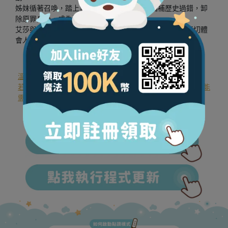
姊妹循著召喚，踏上冒險旅程，解開封印，彌補歷史過錯，卸
除原罪身分，成為連結兩界的橋樑。
艾莎與安娜的真摯姊妹情，帶著孩子迎向未知的冒險，真切體
會人類與大自然和平共存的可貴真諦。
溫馨體醒：
若下載點讀音檔後，點讀此書仍無反應，表示您的點讀筆可能
需要程式更新，請點擊下方圖示