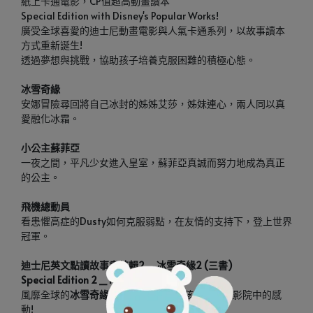
紙上卡通電影，CP值超高動畫讀本
Special Edition with Disney's Popular Works!
廣受全球喜愛的迪士尼動畫電影與人氣卡通系列，以故事讀本
方式重新誕生!
透過夢想與挑戰，協助孩子培養克服困難的積極心態。
冰雪奇緣
安娜冒險尋回將自己冰封的姊姊艾莎，姊妹連心，兩人同以真
愛融化冰霜。
小公主蘇菲亞
一夜之間，平凡少女進入皇室，蘇菲亞真誠而努力地成為真正
的公主。
飛機總動員
看患懼高症的Dusty如何克服弱點，在友情的支持下，登上世界
冠軍。
迪士尼英文點讀故事書特輯2 _ 冰雪奇緣2 (三書)
Special Edition 2 _ Frozen 2
風靡全球的
冰雪奇緣2
，以故事讀本與孩子重溫電影院中的感
動!