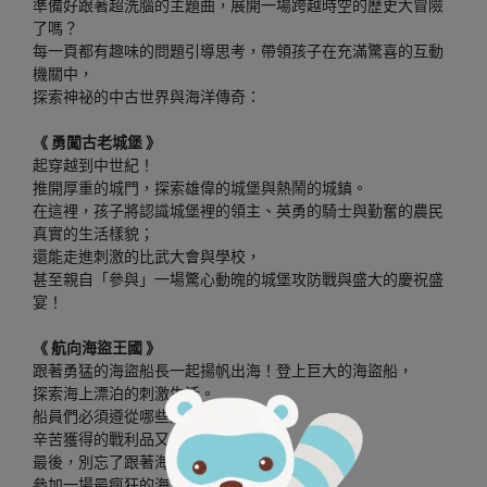
準備好跟著超洗腦的主題曲，展開一場跨越時空的歷史大冒險
了嗎？
每一頁都有趣味的問題引導思考，帶領孩子在充滿驚喜的互動
機關中，
探索神祕的中古世界與海洋傳奇：
《 勇闖古老城堡 》
起穿越到中世紀！
推開厚重的城門，探索雄偉的城堡與熱鬧的城鎮。
在這裡，孩子將認識城堡裡的領主、英勇的騎士與勤奮的農民
真實的生活樣貌；
還能走進刺激的比武大會與學校，
甚至親自「參與」一場驚心動魄的城堡攻防戰與盛大的慶祝盛
宴！
《 航向海盜王國 》
跟著勇猛的海盜船長一起揚帆出海！登上巨大的海盜船，
探索海上漂泊的刺激生活。
船員們必須遵從哪些嚴格的海盜守則？
辛苦獲得的戰利品又要如何分配？
最後，別忘了跟著海盜們一起登陸托爾蒂島，
參加一場最瘋狂的海島狂歡派對！