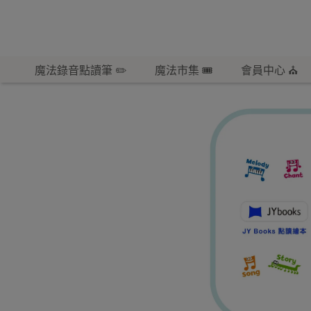
魔法錄音點讀筆 ✏️
魔法市集 🎟️
會員中心 ⛪️