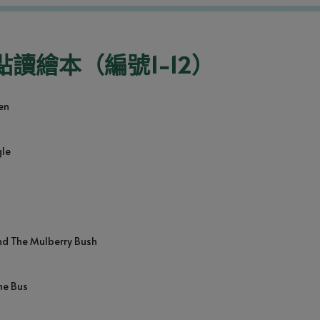
ks 點讀繪本（編號1-12）
en 
le 
 The Mulberry Bush 
e Bus 