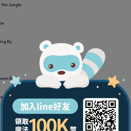
the Jungle 
ie 
ing By 
Boom Boom 
een Sheep 