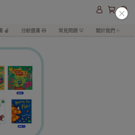
 🍎
分齡選書 🧸
常見問題 💡
關於我們 ✨