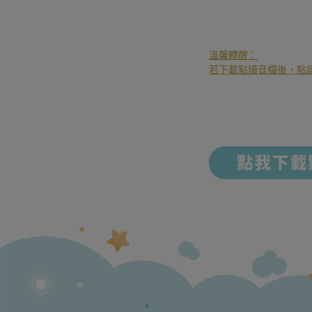
溫馨體醒：
若下載點讀音檔後，點