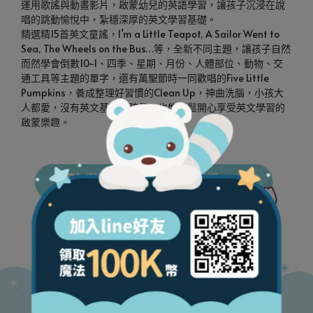
運用歌謠與動畫影片，啟蒙幼兒的英語學習，讓孩子沉浸在說
唱的跳動愉悅中，紮穩深厚的英文學習基礎。
精選精15首英文童謠，I’m a Little Teapot, A Sailor Went to 
Sea, The Wheels on the Bus…等，全新不同主題，讓孩子自然
而然學會倒數10~1、四季、星期、月份、人體部位、動物、交
通工具等主題的單字，還有萬聖節時一同歡唱的Five Little 
Pumpkins，養成整理好習慣的Clean Up，神曲洗腦，小孩大
人都愛，沒有英文基礎的孩子，也能輕鬆開心享受英文學習的
啟蒙樂趣。