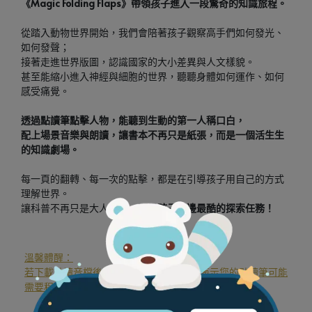
《Magic Folding Flaps》帶領孩子進入一段驚奇的知識旅程。
從踏入動物世界開始，我們會陪著孩子觀察高手們如何發光、
如何發聲；
接著走進世界版圖，認識國家的大小差異與人文樣貌。
甚至能縮小進入神經與細胞的世界，聽聽身體如何運作、如何
感受痛覺。
透過點讀筆點擊人物，能聽到生動的第一人稱口白，
配上場景音樂與朗讀，讓書本不再只是紙張，而是一個活生生
的知識劇場。
每一頁的翻轉、每一次的點擊，都是在引導孩子用自己的方式
理解世界。
讓科普不再只是大人的事，
而是孩子手邊最酷的探索任務！
溫馨體醒：
若下載點讀音檔後，點讀此書仍無反應，表示您的點讀筆可能
需要程式更新，請點擊下方圖示