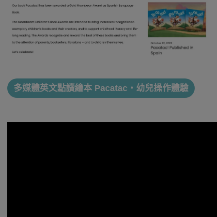
多媒體英文點讀繪本 Pacatac・幼兒操作體驗