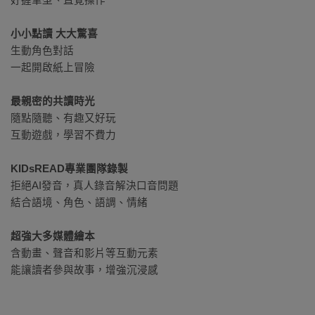
好握筆型、直覺操作
小小點讀 大大驚喜
生動角色對話
一起開啟紙上冒險
最親密的共讀時光
隨點隨聽、有趣又好玩
互動遊戲，學習不費力
KIDsREAD專業團隊錄製
拒絕AI發音，真人錄音解決口音問題
結合語境、角色、語調、情緒
超強大多媒體繪本
含動畫、聲音和影片等互動元素
能讓讀者參與故事，增強沉浸感