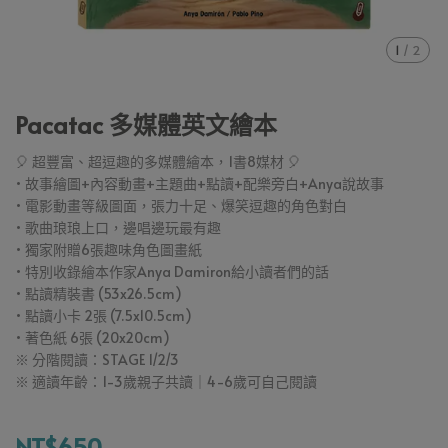
1
/
2
Pacatac 多媒體英文繪本
🎈 超豐富、超逗趣的多媒體繪本，1書8媒材 🎈
• 故事繪圖+內容動畫+主題曲+點讀+配樂旁白+Anya說故事
• 電影動畫等級圖面，張力十足、爆笑逗趣的角色對白
• 歌曲琅琅上口，邊唱邊玩最有趣
• 獨家附贈6張趣味角色圖畫紙
• 特別收錄繪本作家Anya Damiron給小讀者們的話
• 點讀精裝書 (53x26.5cm)
• 點讀小卡 2張 (7.5x10.5cm)
• 著色紙 6張 (20x20cm)
※ 分階閱讀：STAGE 1/2/3
※ 適讀年齡：1-3歲親子共讀｜4-6歲可自己閱讀
NT$650