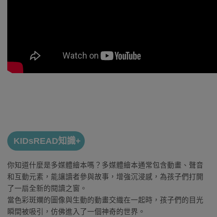
KIDsREAD知識+
你知道什麼是多媒體繪本嗎？
多媒體繪本通常包含動畫、聲音
和互動元素，能讓讀者參與故事，增強沉浸感，為孩子們打開
了一扇全新的閱讀之窗。
當色彩斑斕的圖像與生動的動畫交織在一起時，孩子們的目光
瞬間被吸引，仿佛進入了一個神奇的世界。