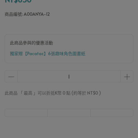
商品編號:
A00ANYA-12
此商品參與的優惠活動
獨家贈【Pacatac】6張趣味角色圖畫紙
此商品 「 最高 」可以折抵K幣
0
點 (約等於
NT$0
)