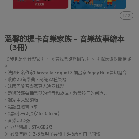
1
/
2
溫馨的提卡音樂家族 - 音樂故事繪本
（3冊）
《 我也是個音樂家 》、《 尋找樂譜歷險記 》、《 搖滾派對開始囉
》
• 法國知名作家Christelle Saquet X 插畫家Peggy Nille夢幻組合
• 收錄28首樂曲，認識22種樂器
• 法國巴黎音樂家真人演奏錄製
• 透過聆聽每種樂器的聲音和旋律，激發孩子的創造力
• 獨家中文點讀版
• 點讀立體書 3本
• 點讀小卡 3張 (7.5x10.5cm)
• 音樂CD 3張
※ 分階閱讀：STAGE 2/3
※ 適讀年齡： 2-3歲親子共讀｜3-6歲可自己閱讀