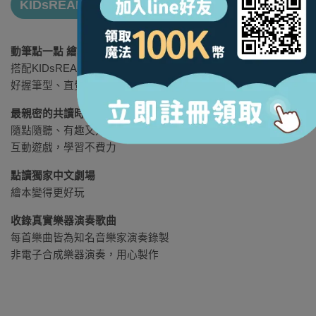
KIDsREAD Bouns!
動筆點一點 繪本變得更好玩
搭配KIDsREAD魔法錄音點讀筆
好握筆型、直覺操作
最親密的共讀時光
隨點隨聽、有趣又好玩
互動遊戲，學習不費力
點讀獨家中文劇場
繪本變得更好玩
收錄真實樂器演奏歌曲
每首樂曲皆為知名音樂家演奏錄製
非電子合成樂器演奏，用心製作