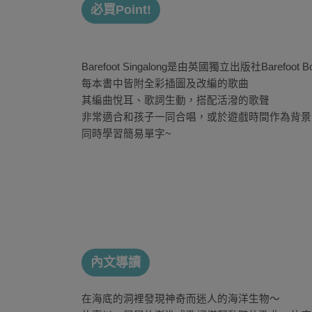
必買Point!
Barefoot Singalong是由英國獨立出版社Barefo
每本書中皆附全彩插圖及改編的歌曲
其編曲悅耳、歌詞生動，搭配活潑的歌聲
非常適合和孩子一同合唱，或於遊戲時間作為背景
同時學習簡易單字~
內文導讀
在海底的洞裡發現神奇而迷人的海洋生物～