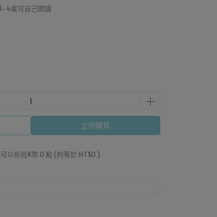
3-4歲可自己閱讀
立即購買
」可以折抵K幣
0
點 (約等於
NT$0
)