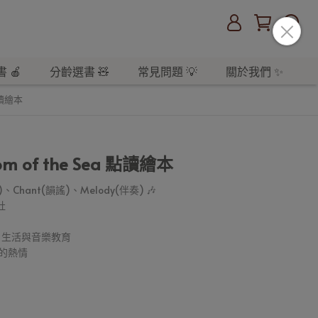
 🍎
分齡選書 🧸
常見問題 💡
關於我們 ✨
 點讀繪本
ttom of the Sea 點讀繪本
)、Chant(韻謠)、Melody(伴奏) 🎶
社
、生活與音樂教育
子的熱情