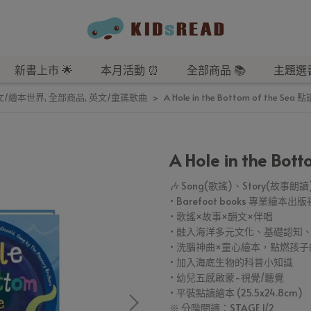
新書上市 🌟
本月活動 ⏰
全部商品 📚
主題選書
文/繪本世界
,
全部商品
,
英文/童謠歌曲
A Hole in the Bottom of the Sea
A Hole in the Bo
🎶 Song(歌謠)、Story(故事朗讀
• Barefoot books 專業繪本出版
• 歌謠×故事×韻文×伴唱
• 融入海洋多元文化、基礎認知
• 洗腦神曲×童心繪本，點燃孩
• 加入海底生物的科普小知識
• 幼兒五感啟蒙-視覺/聽覺
• 平裝點讀繪本 (25.5x24.8cm)
※ 分階閱讀：STAGE 1/2