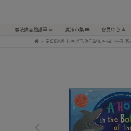
魔法錄音點讀筆 ✏️
魔法市集 🎟️
會員中心 ⛪️
童謠音樂書
,
$500以下
,
海洋生物
,
0-3歲
,
3-4歲
,
英