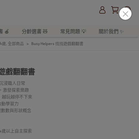
 🍎
分齡選書 🧸
常見問題 💡
關於我們 ✨
-4歲
,
全部商品
Busy Helpers 找找遊戲翻翻書
 找找遊戲翻翻書
，沉浸職人日常
彙，激發探索樂趣
喜，越玩越停不下來
面啟動學習力
掌握數數與形狀概念
｜4歲以上自主探索