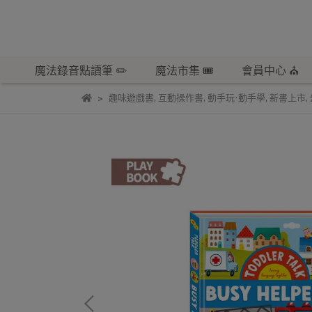
魔法錄音點讀筆 ✏️
魔法市集 🎟️
會員中心 ⛪️
趣味遊戲書
,
互動操作書
,
動手玩·動手學
,
新書上市
,