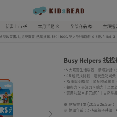
新書上市 🌟
本月活動 ⏰
全部商品 📚
主題選書
幼兒啟蒙書
,
幼兒硬頁書
,
熱銷推薦
,
$501-1000
,
英文/操作遊戲
,
0-3歲
,
4-5歲
,
3
Busy Helpers
•6 大寫實生活場景｜情境對話
• 48 題找找挑戰｜邊玩邊記詞
• 75 個翻翻機關｜發掘隱藏驚
• 觀察力 × 專注力 × 聽力｜全
• 實用句型 × 多元認知｜自然
※ 點讀書 1 本 (20.5 x 26.5cm)
※ 適讀年齡：3-4歲親子共讀