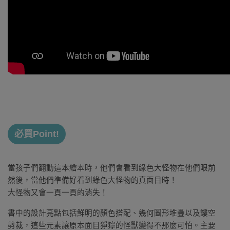
必買Point!
當孩子們翻動這本繪本時，他們會看到綠色大怪物在他們眼前
然後，當他們準備好看到綠色大怪物的真面目時！
大怪物又會一頁一頁的消失！
書中的設計亮點包括鮮明的顏色搭配、幾何圖形堆疊以及鏤空
剪裁，這些元素讓原本面目猙獰的怪獸變得不那麼可怕。主要