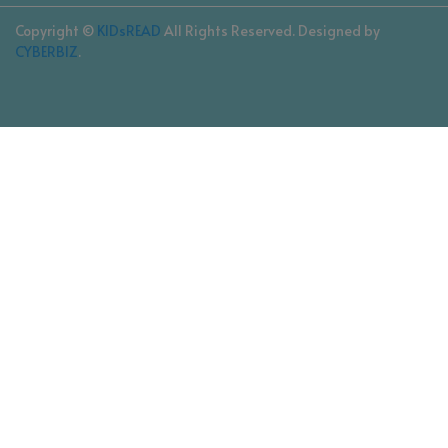
Copyright ©
KIDsREAD
All Rights Reserved.
Designed by
CYBERBIZ
.