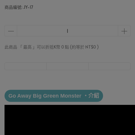
商品編號:
JY-17
此商品 「 最高 」可以折抵K幣
0
點 (約等於
NT$0
)
Go Away Big Green Monster ・介紹