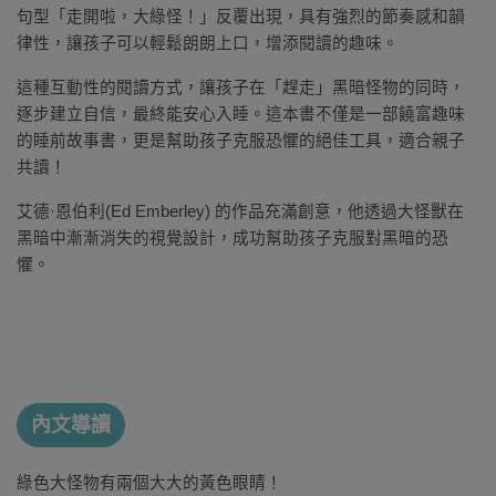
句型「走開啦，大綠怪！」反覆出現，具有強烈的節奏感和韻
律性，讓孩子可以輕鬆朗朗上口，增添閱讀的趣味。
這種互動性的閱讀方式，讓孩子在「趕走」黑暗怪物的同時，
逐步建立自信，最終能安心入睡。這本書不僅是一部饒富趣味
的睡前故事書，更是幫助孩子克服恐懼的絕佳工具，適合親子
共讀！
艾德·恩伯利(Ed Emberley) 的作品充滿創意，他透過大怪獸在
黑暗中漸漸消失的視覺設計，成功幫助孩子克服對黑暗的恐
懼。
內文導讀
綠色大怪物有兩個大大的黃色眼睛！