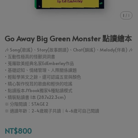
1
/
1
Go Away Big Green Monster 點讀繪本
🎶 Song(歌謠)、Story(故事朗讀)、Chat(韻謠)、Melody(伴奏) 🎶
• 互動性極高的怪獸洞洞書
• 蒐羅歐美經典名家EdEmberley作品
• 基礎認知、情緒管理、人際關係課題
• 輕鬆學英文之餘，還可認識五官與顏色
• 精心製作悅耳的歌曲和輕快的唸謠
• 點讀版本JYbook獨家4種點讀模式
• 精裝點讀書 1本 (28.7x22.3cm)
※ 分階閱讀：STAGE 2
※ 適讀年齡：2-4歲親子共讀｜4-6歲可自己閱讀
NT$800