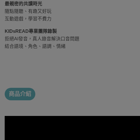
最親密的共讀時光
隨點隨聽、有趣又好玩
互動遊戲，學習不費力
KIDsREAD專業團隊錄製
拒絕AI發音，真人錄音解決口音問題
結合語境、角色、語調、情緒
商品介紹