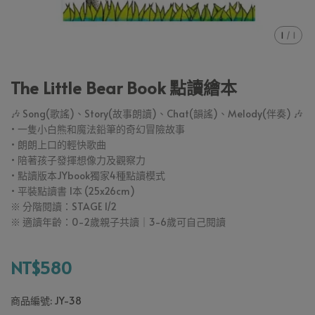
1
/
1
The Little Bear Book 點讀繪本
🎶 Song(歌謠)、Story(故事朗讀)、Chat(韻謠)、Melody(伴奏) 🎶
• 一隻小白熊和魔法鉛筆的奇幻冒險故事
• 朗朗上口的輕快歌曲
• 陪著孩子發揮想像力及觀察力
• 點讀版本JYbook獨家4種點讀模式
• 平裝點讀書 1本 (25x26cm)
※ 分階閱讀：STAGE 1/2
※ 適讀年齡：0-2歲親子共讀｜3-6歲可自己閱讀
NT$580
商品編號:
JY-38