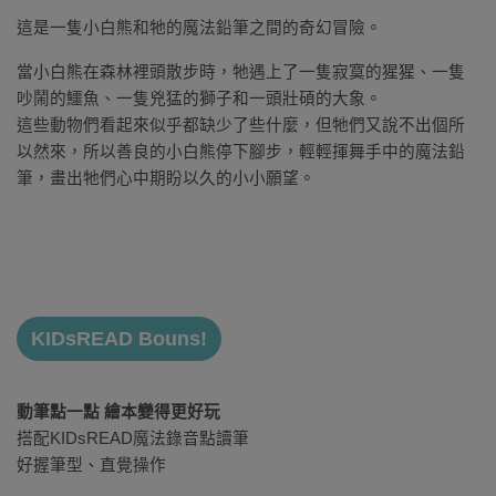
這是一隻小白熊和牠的魔法鉛筆之間的奇幻冒險。
當小白熊在森林裡頭散步時，牠遇上了一隻寂寞的猩猩、一隻
吵鬧的鱷魚、一隻兇猛的獅子和一頭壯碩的大象。
這些動物們看起來似乎都缺少了些什麼，但牠們又說不出個所
以然來，所以善良的小白熊停下腳步，輕輕揮舞手中的魔法鉛
筆，畫出牠們心中期盼以久的小小願望。
KIDsREAD Bouns!
動筆點一點 繪本變得更好玩
搭配KIDsREAD魔法錄音點讀筆
好握筆型、直覺操作