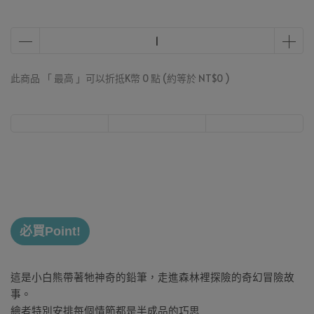
此商品 「 最高 」可以折抵K幣
0
點 (約等於
NT$0
)
必買Point!
這是小白熊帶著牠神奇的鉛筆，走進森林裡探險的奇幻冒險故
事。
繪者特別安排每個情節都是半成品的巧思