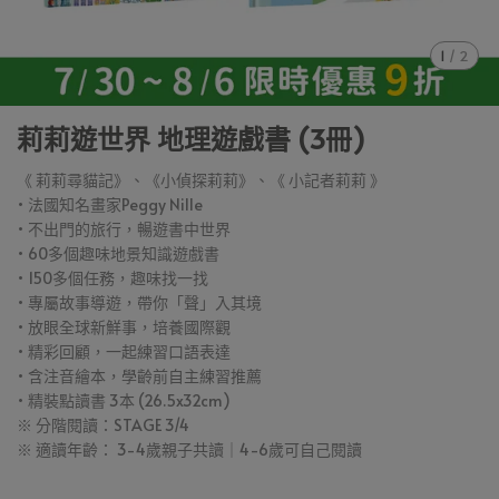
1
/
2
莉莉遊世界 地理遊戲書 (3冊)
《 莉莉尋貓記》、《小偵探莉莉》、《 小記者莉莉 》
• 法國知名畫家Peggy Nille
• 不出門的旅行，暢遊書中世界
• 60多個趣味地景知識遊戲書
• 150多個任務，趣味找一找
• 專屬故事導遊，帶你「聲」入其境
• 放眼全球新鮮事，培養國際觀
• 精彩回顧，一起練習口語表達
• 含注音繪本，學齡前自主練習推薦
• 精裝點讀書 3本 (26.5x32cm)
※ 分階閱讀：STAGE 3/4
※ 適讀年齡： 3-4歲親子共讀｜4-6歲可自己閱讀