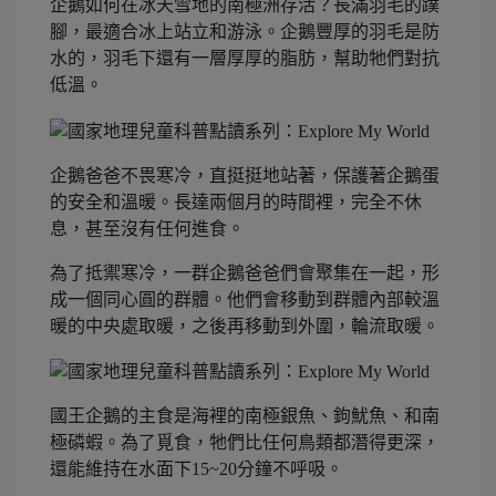
企鵝如何在冰天雪地的南極洲存活？長滿羽毛的蹼
腳，最適合冰上站立和游泳。企鵝豐厚的羽毛是防
水的，羽毛下還有一層厚厚的脂肪，幫助牠們對抗
低溫。
企鵝爸爸不畏寒冷，直挺挺地站著，保護著企鵝蛋
的安全和溫暖。長達兩個月的時間裡，完全不休
息，甚至沒有任何進食。
為了抵禦寒冷，一群企鵝爸爸們會聚集在一起，形
成一個同心圓的群體。他們會移動到群體內部較溫
暖的中央處取暖，之後再移動到外圍，輪流取暖。
國王企鵝的主食是海裡的南極銀魚、鉤魷魚、和南
極磷蝦。為了覓食，牠們比任何鳥類都潛得更深，
還能維持在水面下15~20分鐘不呼吸。