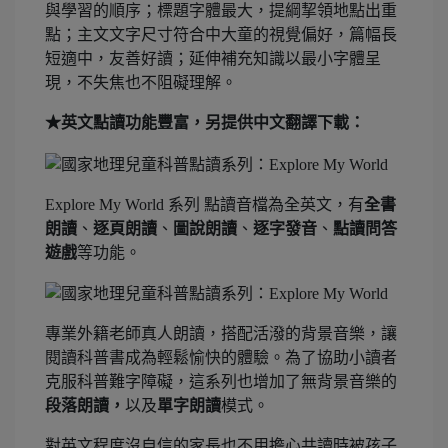
與學習的順序；標題字體最大，提綱挈領地點出重
點；主文文字尺寸符合中大童的視覺偏好，篇幅長
短適中，友善好讀；延伸補充知識以最小字體呈
現，不失焦也不阻礙理解。
★英文點讀功能豐富，另提供中文翻譯下載：
Explore My World 系列 點讀音檔為全英文，有
全書
朗讀
、
逐頁朗讀
、
圖說朗讀
、
逐字發音
、
點讀問答
遊戲
等功能。
專業外籍老師真人朗讀，搭配活潑的背景音樂，讓
閱讀科普書成為輕鬆愉快的體驗。為了協助小讀者
克服科普難字障礙，這系列也增加了無背景音樂的
段落朗讀，
以及
單字朗讀
模式。
對英文程度沒自信的家長也不用擔心共讀時被孩子