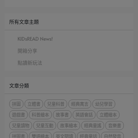
所有文章主題
KIDsREAD News!
開箱分享
點讀新玩法
文章分類
拼圖
立體書
兒童科普
經典寓言
幼兒學習
遊戲書
科普繪本
故事書
英語會話
立體繪本
兒童讀物
兒童互動
故事繪本
經典童謠
音樂書
拼圖書
雙語繪本
英文閱讀
經典童話
自然發音