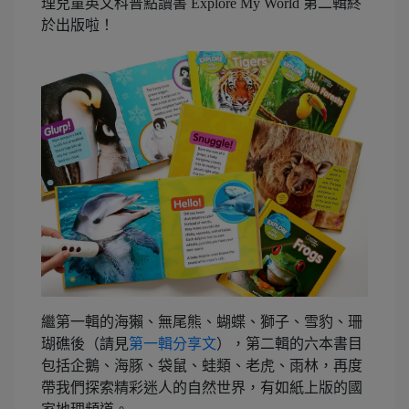
理兒童英文科普點讀書 Explore My World 第二輯終
於出版啦！
繼第一輯的海獺、無尾熊、蝴蝶、獅子、雪豹、珊
瑚礁後（請見
第一輯分享文
），第二輯的六本書目
包括企鵝、海豚、袋鼠、蛙類、老虎、雨林，再度
帶我們探索精彩迷人的自然世界，有如紙上版的國