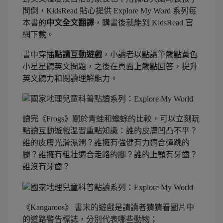
問倒，KidsRead 貼心提供 Explore My Word 系列每
本書的
中文全文翻譯
，購書後就能到 KidsRead 官
網下載。
書中穿插
點讀互動遊戲
，小讀者以點讀筆觸點黃色
小星星聽英文問題，之後在頁面上觸點回答，提升
英文聽力和閱讀理解能力。
讀完《Frogs》關於青蛙和蟾蜍的比較，可以立刻玩
點讀互動遊戲溫習重點知識：誰的皮膚凹凸不平？
誰的皮膚光滑濕潤？誰擁有強健有力適合彈跳的
腿？誰擁有粗壯適合走路的腳？誰的上顎有牙齒？
誰沒有牙齒？
《Kangaroos》 書末的遊戲是請讀者猜猜看圖片中
的道路警告標誌，分別代表哪些動物；