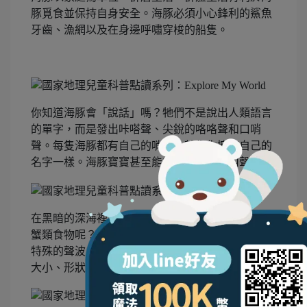
豚覓食並保持自身安全。海豚必須小心鋒利的鯊魚
牙齒、漁網以及在身邊呼嘯穿梭的船隻。
你知道海豚會「說話」嗎？牠們不是說出人類語言
的單字，而是發出咔嗒聲、尖銳的咯咯聲和口哨
聲。每隻海豚都有自己的哨聲，就像你擁有自己的
名字一樣。海豚寶寶甚至能夠辨識媽媽的叫聲。
在黑暗的深海裡，海豚要如何找到牠們愛吃的魚蝦
蟹類食物呢？牠們用聲音「看」！海豚邊游邊發出
特殊的聲波，當聲波反彈時，海豚就能判別獵物的
大小、形狀、速度和位置。