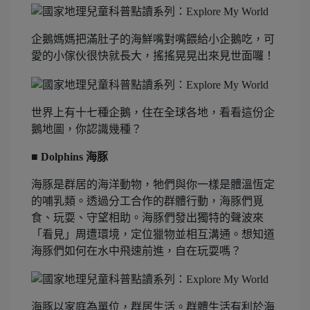
企鵝媽媽把滿肚子的海鮮嘴對嘴餵給小企鵝吃，可
愛的小傢伙很快就長大，搖搖晃晃出來見世面囉！
世界上有十七種企鵝，住在全球各地，看看這份企
鵝地圖，你認識幾種？
■ Dolphins 海豚
海豚是群居的海洋動物，牠們與你一樣是體溫恆定
的哺乳類。透過分工合作的群體行動，海豚們覓
食、玩耍、守望相助。海豚們發出獨特的聲波來
「看見」周遭環境，定位獵物並相互溝通。想知道
海豚們如何在水中飛速前進，自在玩耍嗎？
海豚以家庭為單位，群居生活。群體生活有利於海