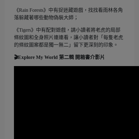
《Rain Forests》中有捉迷藏遊戲，找找看雨林各角
落躲藏著哪些動物偽裝大師；
《Tigers》中有配對遊戲，請小讀者將老虎的局部
條紋圖和全身照片連連看，讓小讀者對「每隻老虎
的條紋圖案都是獨一無二」留下更深刻的印象。
🎬Explore My World 第二輯 開箱書介影片