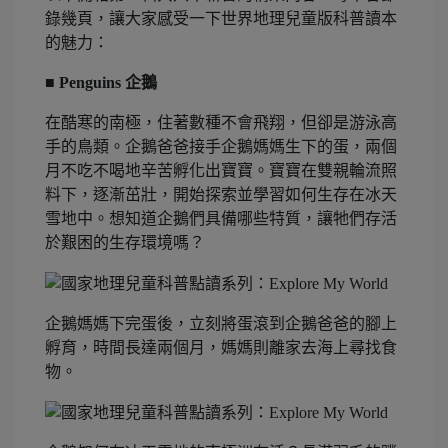
錄幾頁，讓大家感受一下世界地理兒童版科普讀本
的魅力：
■ Penguins 企鵝
在酷寒的南極，住著數種不會飛翔，但卻是游泳高
手的鳥類。企鵝爸爸接手企鵝媽媽生下的蛋，兩個
月不吃不喝地辛苦孵化出寶寶。寶寶在雙親輪流照
料下，逐漸茁壯，開始探索並學習如何生存在冰天
雪地中。想知道企鵝們具備哪些特質，讓牠們存活
於艱困的生存環境嗎？
企鵝媽媽下完蛋後，立刻將蛋滾到企鵝爸爸的腳上
孵育，時間長達兩個月，媽媽則離家去海上尋找食
物。