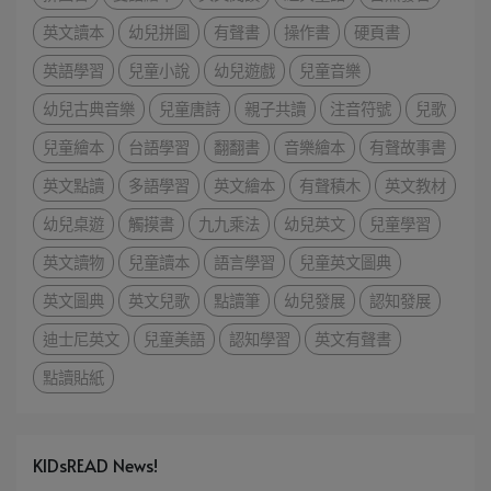
英文讀本
幼兒拼圖
有聲書
操作書
硬頁書
英語學習
兒童小說
幼兒遊戲
兒童音樂
幼兒古典音樂
兒童唐詩
親子共讀
注音符號
兒歌
兒童繪本
台語學習
翻翻書
音樂繪本
有聲故事書
英文點讀
多語學習
英文繪本
有聲積木
英文教材
幼兒桌遊
觸摸書
九九乘法
幼兒英文
兒童學習
英文讀物
兒童讀本
語言學習
兒童英文圖典
英文圖典
英文兒歌
點讀筆
幼兒發展
認知發展
迪士尼英文
兒童美語
認知學習
英文有聲書
點讀貼紙
KIDsREAD News!