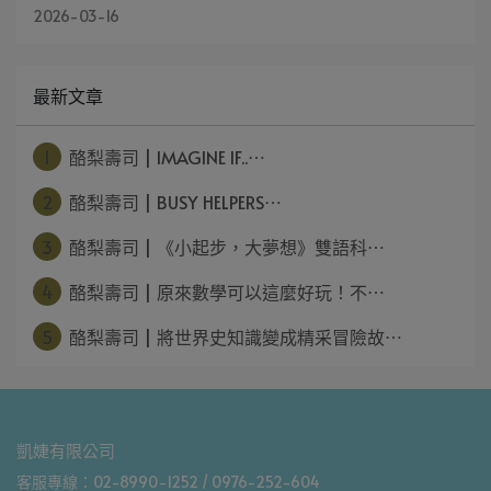
2026-03-16
最新文章
1
酪梨壽司 | IMAGINE IF..⋯
2
酪梨壽司 | BUSY HELPERS⋯
3
酪梨壽司 | 《小起步，大夢想》雙語科⋯
4
酪梨壽司 | 原來數學可以這麼好玩！不⋯
5
酪梨壽司 | 將世界史知識變成精采冒險故⋯
凱婕有限公司
客服專線：02-8990-1252 / 0976-252-604