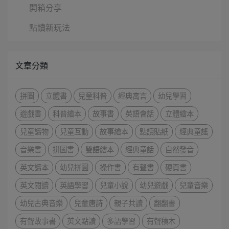
開箱分享
點讀新玩法
文章分類
拼圖
立體書
兒童科普
經典寓言
幼兒學習
遊戲書
科普繪本
故事書
英語會話
立體繪本
兒童讀物
兒童互動
故事繪本
點讀貼紙
經典童謠
音樂書
拼圖書
雙語繪本
經典童話
自然發音
英文讀本
幼兒拼圖
操作書
有聲書
硬頁書
英文閱讀
英語學習
兒童小說
幼兒遊戲
兒童音樂
幼兒古典音樂
兒童唐詩
親子共讀
翻翻書
有聲故事書
英文點讀
多語學習
有聲積木