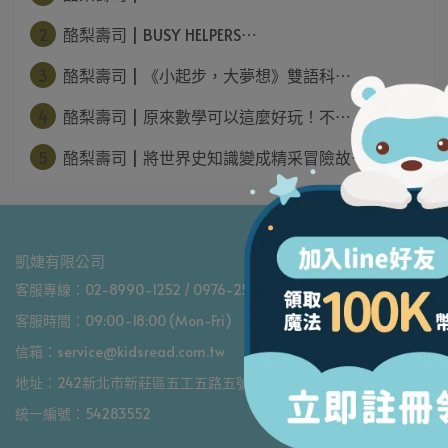
2
酪梨壽司 | BUSY HELPERS⋯
3
酪梨壽司 | 《小起步，大夢想》雙語科⋯
4
酪梨壽司 | 原來數學可以這麼好玩！不⋯
5
酪梨壽司 | 將世界史知識變成精采冒險故⋯
凱婕有限公司
客服專線：02-8990-1252 / 0976-252-604
客服時間：09:00-18:00 (Mon-Fri)
信箱：service@kidsread.com.tw
地址：242新北市新莊區五工五路五號二樓
統一編號：54283552