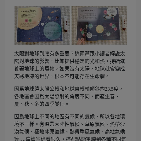
太陽對地球到底有多重要？這兩篇跟小讀者解説太
陽對地球的影響，比如提供穩定的光和熱，持續滋
養著地球上的萬物，如果沒有太陽，地球就會變成
天寒地凍的世界，根本不可能存在生命體。
因爲地球繞太陽公轉和地球自轉軸傾斜約23.5度，
各地區會因爲太陽照射的角度不同，而產生春、
夏、秋、冬的四季變化。
因爲地球上不同的地區有不同的氣候，所以各地環
境不一樣。有溫帶大陸性氣候、草原氣候、熱帶沙
漠氣候、極地冰原氣候、熱帶季風氣候、高地氣候
等….這篇吵偉看很久，搭配點讀筆聽到各種不同氣