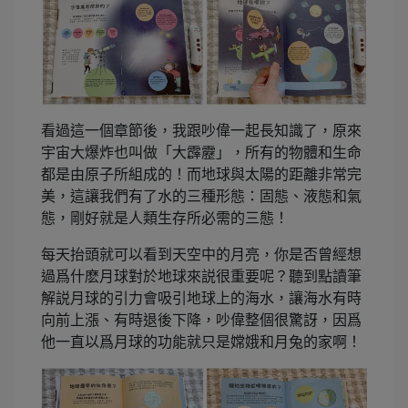
看過這一個章節後，我跟吵偉一起長知識了，原來
宇宙大爆炸也叫做「大霹靂」，所有的物體和生命
都是由原子所組成的！而地球與太陽的距離非常完
美，這讓我們有了水的三種形態：固態、液態和氣
態，剛好就是人類生存所必需的三態！
每天抬頭就可以看到天空中的月亮，你是否曾經想
過爲什麽月球對於地球來説很重要呢？聽到點讀筆
解説月球的引力會吸引地球上的海水，讓海水有時
向前上漲、有時退後下降，吵偉整個很驚訝，因爲
他一直以爲月球的功能就只是嫦娥和月兔的家啊！