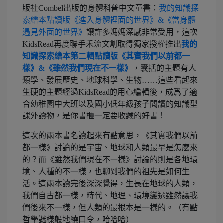
版社Combel出版的身體科普中文童書：
我的知識探
索繪本點讀版《進入身體裡面的世界》&《當身體
遇見外面的世界》
讓許多媽媽深感非常受用，這次
KidsRead再度聯手禾流文創取得獨家授權推出
我的
知識探索繪本第二輯點讀版《其實我們以前都一
樣》&《雖然我們現在不一樣》
，囊括的主題有人
類學、發展歷史、地球科學、生物……這些看起來
生硬的主題經過KidsRead的用心編輯後，成爲了適
合幼稚園中大班以及國小低年級孩子閲讀的知識型
課外讀物，是你書櫃一定要收藏的好書！
這次的兩本書名讀起來有點意思，《其實我們以前
都一樣》討論的是宇宙、地球和人類最早是怎麽來
的？而《雖然我們現在不一樣》討論的則是各地環
境、人種的不一樣，也聊到我們的祖先是如何生
活。這兩本讀完後深深覺得，生長在地球的人類，
我們自古都一樣，時代、地理、環境變遷雖然讓我
們後來不一樣，但人類的最根本是一樣的。（有點
哲學謎樣般地繞口令，哈哈哈）