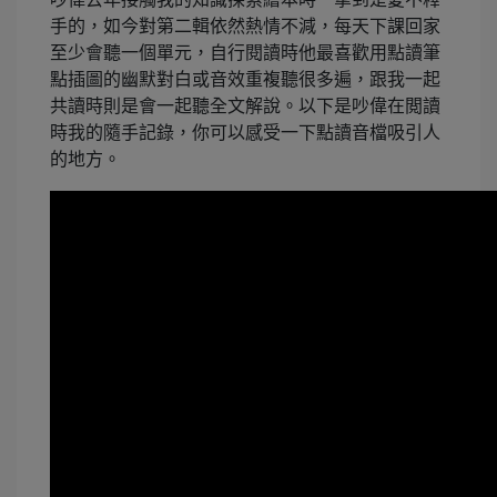
手的，如今對第二輯依然熱情不減，每天下課回家
至少會聽一個單元，自行閱讀時他最喜歡用點讀筆
點插圖的幽默對白或音效重複聽很多遍，跟我一起
共讀時則是會一起聽全文解說。以下是吵偉在閲讀
時我的隨手記錄，你可以感受一下點讀音檔吸引人
的地方。