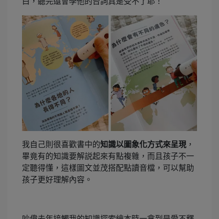
白，聽完還會學他的台詞真是受不了耶！
我自己則很喜歡書中的
知識以圖象化方式來呈現
，
畢竟有的知識要解説起來有點複雜，而且孩子不一
定聽得懂，這樣圖文並茂搭配點讀音檔，可以幫助
孩子更好理解內容。
吵偉去年接觸我的知識探索繪本時一拿到是愛不釋