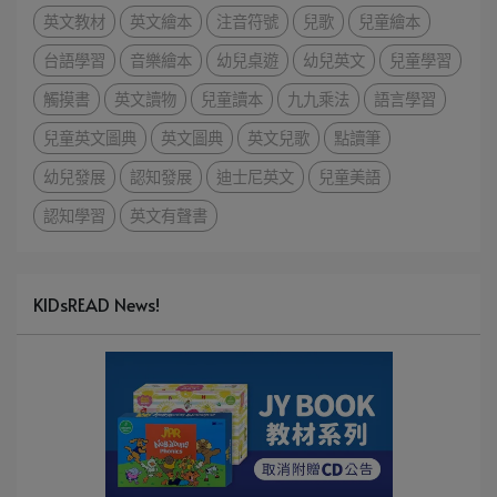
英文教材
英文繪本
注音符號
兒歌
兒童繪本
台語學習
音樂繪本
幼兒桌遊
幼兒英文
兒童學習
觸摸書
英文讀物
兒童讀本
九九乘法
語言學習
兒童英文圖典
英文圖典
英文兒歌
點讀筆
幼兒發展
認知發展
迪士尼英文
兒童美語
認知學習
英文有聲書
KIDsREAD News!