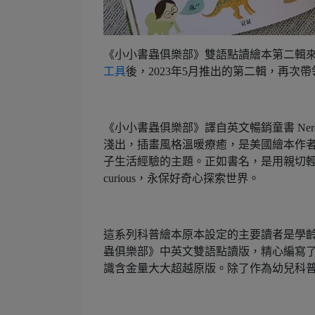
《小小書蟲俱樂部》雙語點讀繪本第二輯來啦
工具
後，2023年5月推出的第二輯，再
《小小書蟲俱樂部》譯自英文暢銷童書 Nerd
淺出，插畫風格溫暖療癒，是美國繪本作者 E
子生活經驗的主題。正如書名，是用親切輕鬆
curious，永保好奇心探索世界。
這系列科普繪本原本設定的主要讀者是學齡前
蟲俱樂部》中英文雙語點讀版，精心編寫
識含金量大大超越原版。除了作為幼兒科