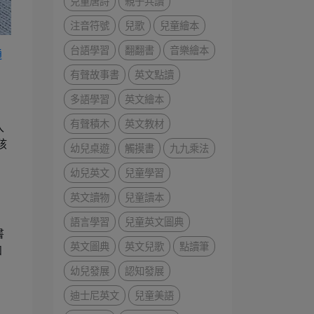
兒童唐詩
親子共讀
注音符號
兒歌
兒童繪本
台語學習
翻翻書
音樂繪本
通
有聲故事書
英文點讀
多語學習
英文繪本
有聲積木
英文教材
入
孩
幼兒桌遊
觸摸書
九九乘法
幼兒英文
兒童學習
英文讀物
兒童讀本
語言學習
兒童英文圖典
書
英文圖典
英文兒歌
點讀筆
知
幼兒發展
認知發展
迪士尼英文
兒童美語