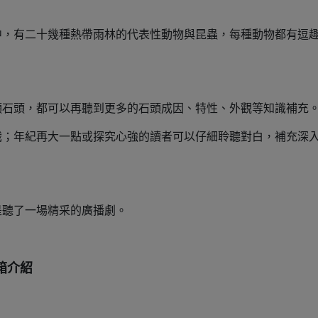
中，有二十幾種熱帶雨林的代表性動物與昆蟲，每種動物都有逗
顆石頭，都可以再聽到更多的石頭成因、特性、外觀等知識補充
識；年紀再大一點或探究心強的讀者可以仔細聆聽對白，補充深
是聽了一場精采的廣播劇。
箱介紹