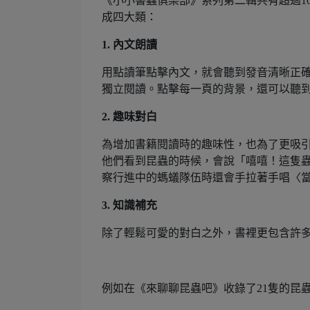
《小小書蟲俱樂部》系列第二輯共有超過1
成四大類：
1. 內文朗讀
用點讀筆點擊內文，就會聽到發音清晰正
獨立閱讀。點擊每一頁的背景，還可以聽
2. 趣味對白
為增加書籍閱讀時的趣味性，也為了更吸
他們看到昆蟲的時候，會說「嘻嘻！這隻
察行進中的螞蟻隊伍時還會手拉著手唱〈
3. 知識補充
除了輕鬆可愛的對白之外，書裡更包含許
例如在《來聊聊昆蟲吧》收錄了21隻的昆