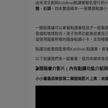
由禾流文創與KidsRead點讀筆聯名發
龍
、
石頭
。四本雙語繪本+一張雙語點讀
一開始建議可以拿著點讀筆陪孩子一起看
音檔和情境對白，孩子熟悉功能後就會自
或使用隨書附贈的隨身點讀小卡，走到哪
點讀功能需搭配使用KidsRead 點讀筆，套
以下就讓我們來一起看看，這四本繪本各
🎬開箱書介影片 ( 內有點讀功能介紹與
小小書蟲俱樂部第二輯開箱影片上集：來聊