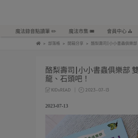
魔法錄音點讀筆 ✏️
魔法市集 🎟️
會員中心 ⛪️
部落格
開箱分享
酪梨壽司|小小書蟲俱樂部
酪梨壽司|小小書蟲俱樂部 
龍、石頭吧！
KIDsREAD
2023-07-13
2023-07-13