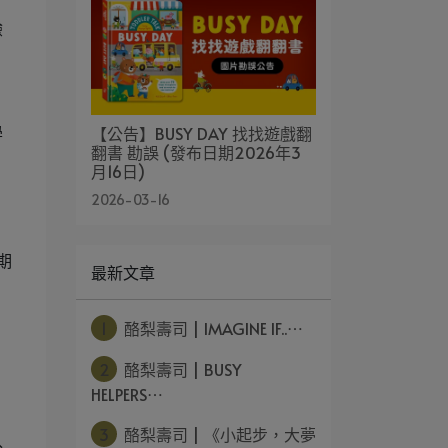
驗
【公告】BUSY DAY 找找遊戲翻
學
翻書 勘誤 (發布日期2026年3
月16日)
2026-03-16
最期
最新文章
1
酪梨壽司 | IMAGINE IF..⋯
2
酪梨壽司 | BUSY
HELPERS⋯
3
酪梨壽司 | 《小起步，大夢