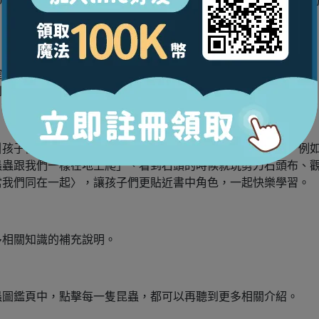
000個點讀音檔，音檔皆由臺灣的專業錄音團隊錄製，內容可以
確的朗讀，讓還無法自行閱讀國字的小小孩也能用「聽」的方式
到該跨頁的中英內文朗讀。
引孩子們的注意力，小小書蟲們的人設純真好奇又有點搞笑，例
蟲蟲跟我們一樣在地上爬」、看到石頭的時候就玩剪刀石頭布、
當我們同在一起〉，讓孩子們更貼近書中角色，一起快樂學習。
多相關知識的補充說明。
蟲圖鑑頁中，點擊每一隻昆蟲，都可以再聽到更多相關介紹。