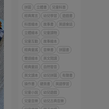
拼圖
立體書
兒童科普
經典寓言
幼兒學習
遊戲書
科普繪本
故事書
英語會話
立體繪本
兒童讀物
兒童互動
故事繪本
經典童謠
音樂書
拼圖書
雙語繪本
英文閱讀
經典童話
自然發音
英文讀本
幼兒拼圖
有聲書
操作書
硬頁書
英語學習
兒童小說
幼兒遊戲
兒童音樂
幼兒古典音樂