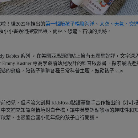
！繼2022年推出的
第一輯陪孩子暢聊海洋、太空、天氣、交
次帶領小小書蟲們探索昆蟲、雨林、恐龍、石頭的奧秘。
y Babies 系列 ，在美國亞馬遜網站上擁有五顆星好評，文字深
mmy Kastner 專為學齡前幼兒設計的科普啟蒙書，探索最貼近
的態度，陪孩子聊聊各種日常科普主題，鼓勵孩子 stay
幼兒，但禾流文創與 KidsRead點讀筆攜手合作推出的《小小
了中文補充知識與情境對白音檔，讓中英雙語點讀版的趣味性和
普啟蒙，也很適合國小低年級的孩子自行閱讀。