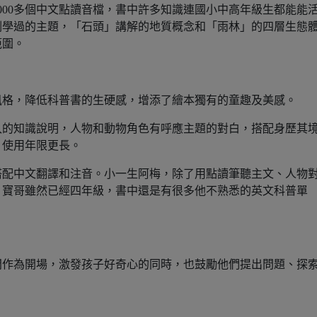
000多個中文點讀音檔，書中許多知識連國小中高年級生都能能
剛學過的主題，「石頭」講解的地質概念和「雨林」的四層生態
範圍。
風格，降低科普書的生硬感，增添了繪本獨有的童趣及美感。
入的知識說明，人物和動物角色有呼應主題的對白，搭配身歷其
，使用年限更長。
搭配中文翻譯和注音。小一生阿梅，除了用點讀筆聽主文、人物
；寶哥雖然已經四年級，書中還是有很多他不熟悉的英文科普單
問作為開場，激發孩子好奇心的同時，也鼓勵他們提出問題、探