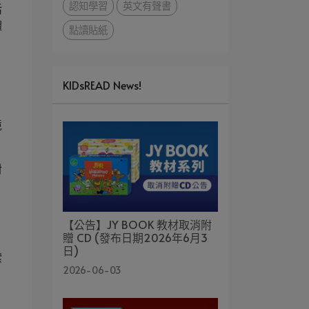
認知學習
英文有聲書
活
體
點讀貼紙
KIDsREAD News!
境
對
【公告】JY BOOK 教材取消附
贈 CD (發布日期2026年6月3
日)
索
2026-06-03