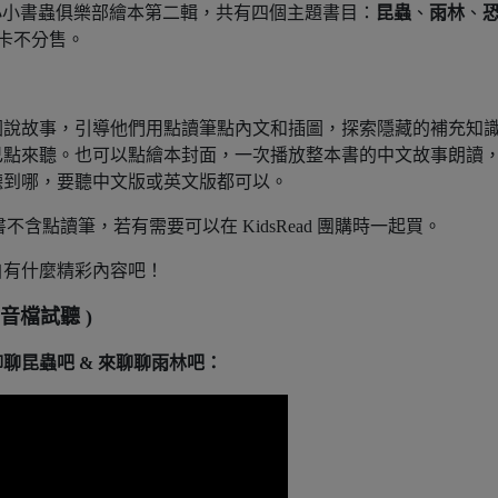
行的小小書蟲俱樂部繪本第二輯，共有四個主題書目：
昆蟲
、
雨林
、
小卡不分售。
圖說故事，引導他們用點讀筆點內文和插圖，探索隱藏的補充知
己點來聽。也可以點繪本封面，一次播放整本書的中文故事朗讀
聽到哪，要聽中文版或英文版都可以。
書不含點讀筆，若有需要可以在 KidsRead 團購時一起買。
自有什麼精彩內容吧！
音檔試聽 )
聊昆蟲吧 & 來聊聊雨林吧：