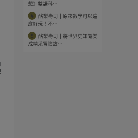
分
想》雙語科⋯
4
酪梨壽司 | 原來數學可以這
麼好玩！不⋯
，
5
酪梨壽司 | 將世界史知識變
成精采冒險故⋯
如
觀