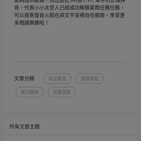
能夠成功破關，找出這近300個 CVC 單字的正確拼
音，代表小小太空人已經成功解鎖星際任務任務，
可以搭乘發音火箭在英文宇宙裡自在遨遊，享受更
多閱讀樂趣啦！
文章分類
幼兒學習
英語學習
英文教材
兒童學習
所有文章主題