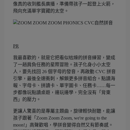
像真的收到艦長廣播，準備帶孩子一起登上火箭，
飛向充滿單字寶藏的太空。
PR
我最喜歡的，就是它把看似枯燥的拼音練習，變成
了一趟肩負任務的星際冒險。孩子化身小小太空
人，要先找回 26 個字母的發音，再啟動 CVC 拼音
引擎，最後全速衝刺，解鎖更多拼音組合。點讀海
報、字母卡、拼讀卡、單字圖卡、任務卡……每一
步都像玩點讀桌遊，邊玩邊學，完全沒有「背東
西」的壓力。
更讓人驚喜的是專屬主題曲，旋律輕快耐聽，能讓
孩子跟著「Zoom Zoom Zoom, we're going to the
moon!」高聲歡唱，學拼音變得自然又有節奏感。