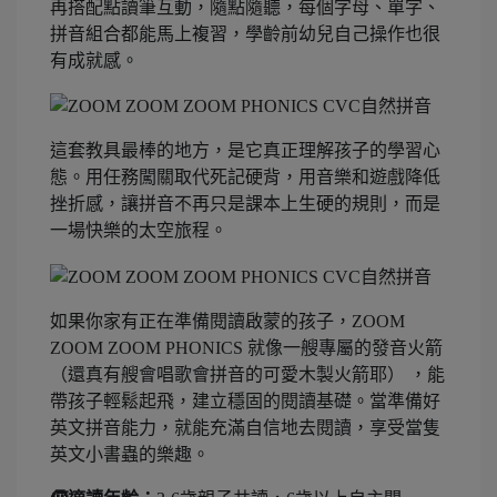
再搭配點讀筆互動，隨點隨聽，每個字母、單字、
拼音組合都能馬上複習，學齡前幼兒自己操作也很
有成就感。
這套教具最棒的地方，是它真正理解孩子的學習心
態。用任務闖關取代死記硬背，用音樂和遊戲降低
挫折感，讓拼音不再只是課本上生硬的規則，而是
一場快樂的太空旅程。
如果你家有正在準備閱讀啟蒙的孩子，ZOOM
ZOOM ZOOM PHONICS 就像一艘專屬的發音火箭
（還真有艘會唱歌會拼音的可愛木製火箭耶） ，能
帶孩子輕鬆起飛，建立穩固的閱讀基礎。當準備好
英文拼音能力，就能充滿自信地去閱讀，享受當隻
英文小書蟲的樂趣。