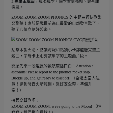
3.專屬主題曲：
邊唱邊學，讓學習更輕鬆、更有節
奏感。
ZOOM ZOOM ZOOM PHONICS 的主題曲輕快歡樂
又耐聽！應該是我目前為止最愛的自然發音歌了，
聽了心情立刻好起來。
點擊木製火箭、點讀海報和點讀小卡都能聽完整主
題曲，字母卡上則有該單字的主題曲片段。
開頭先來一段艦長的啟航廣播口白：Attention all
astronuts! Please report to the phonics rocket ship.
Buckle up, and get ready to blast off! （全體太空人注
意！請到發音火箭報到，繫好安全帶，準備升
空！）
接著高聲歡唱：
ZOOM ZOOM ZOOM, we're going to the Moon! （咻
咻咻，我們飛向月球！)