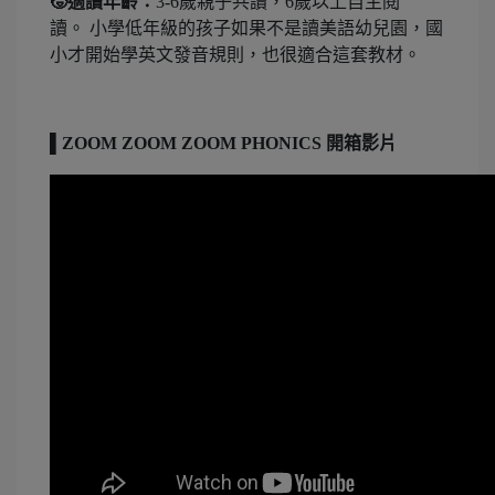
🧒適讀年齡：
3-6歲親子共讀，6歲以上自主閱
讀。 小學低年級的孩子如果不是讀美語幼兒園，國
小才開始學英文發音規則，也很適合這套教材。
▌ZOOM ZOOM ZOOM PHONICS 開箱影片