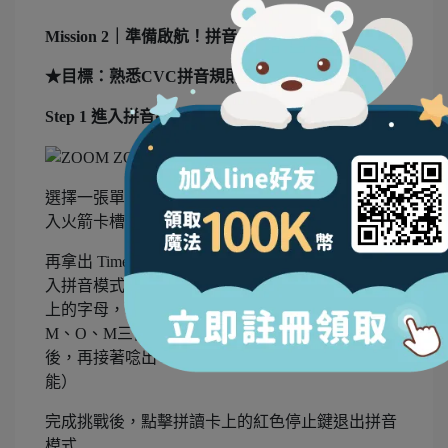
Mission 2｜準備啟航！拼音組合全面啟動
★目標：熟悉CVC拼音規則和技巧。
Step 1 進入拼音組合艙
選擇一張單字圖卡及對應的拼音組合，由左至右放
入火箭卡槽。
再拿出 Time to SPELL 拼讀卡，點擊藍色播放鍵進
入拼音模式。依照子音－母音－子音順序點擊卡片
上的字母，聆聽正確拼音。舉例來說，點單字卡的
M、O、M三個字母，會朗讀每個字母的自然發音
後，再接著唸出 MOM 這個單字喔！（好聰明的功
能）
完成挑戰後，點擊拼讀卡上的紅色停止鍵退出拼音
模式