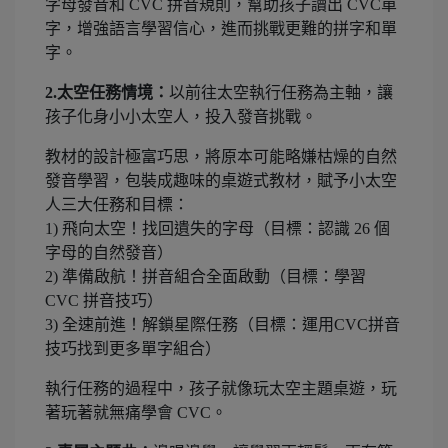
字母發音和 CVC 拼音規則，幫助孩子讀出 CVC單
字，增強語言學習信心，進而挑戰更難的拼字和單
字。
2.太空任務情境：
以前往太空執行任務為主軸，讓
孩子化身小小太空人，投入發音挑戰。
教材的設計極富巧思，將原本可能略嫌枯燥的自然
發音學習，包裝成趣味的桌遊式教材，賦予小太空
人三大任務和目標：
1) 飛向太空！找回遺失的字母（目標：認識 26 個
字母的自然發音）
2) 準備啟航！拼音組合全面啟動（目標：學習
CVC 拼音技巧）
3) 全速前進！解鎖星際任務（目標：運用CVC拼音
技巧找到更多單字組合）
執行任務的過程中，孩子就像玩太空主題桌遊，玩
著玩著就無痛學會 CVC。