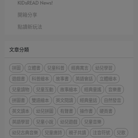
KIDsREAD News!
開箱分享
點讀新玩法
文章分類
拼圖
立體書
兒童科普
經典寓言
幼兒學習
遊戲書
科普繪本
故事書
英語會話
立體繪本
兒童讀物
兒童互動
故事繪本
經典童謠
音樂書
拼圖書
雙語繪本
英文閱讀
經典童話
自然發音
英文讀本
幼兒拼圖
有聲書
操作書
硬頁書
英語學習
兒童小說
幼兒遊戲
兒童音樂
幼兒古典音樂
兒童唐詩
親子共讀
注音符號
兒歌