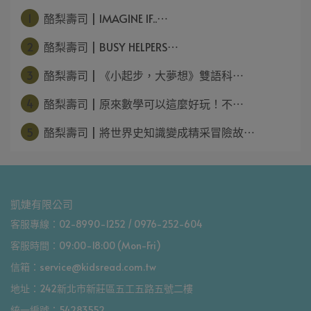
1
酪梨壽司 | IMAGINE IF..⋯
2
酪梨壽司 | BUSY HELPERS⋯
3
酪梨壽司 | 《小起步，大夢想》雙語科⋯
4
酪梨壽司 | 原來數學可以這麼好玩！不⋯
5
酪梨壽司 | 將世界史知識變成精采冒險故⋯
凱婕有限公司
客服專線：02-8990-1252 / 0976-252-604
客服時間：09:00-18:00 (Mon-Fri)
信箱：service@kidsread.com.tw
地址：242新北市新莊區五工五路五號二樓
統一編號：54283552