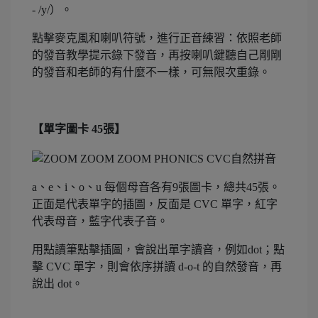
- /y/）。
點擊麥克風和喇叭符號，進行正音練習：依照老師
的發音教學提示錄下發音，再按喇叭鍵聽自己剛剛
的發音和老師的有什麼不一樣，可無限次重錄。
【單字圖卡 45張】
a、e、i、o、u 每個母音各有9張圖卡，總共45張。
正面是代表單字的插圖，反面是 CVC 單字，紅字
代表母音，藍字代表子音。
用點讀筆點擊插圖，會說出單字讀音，例如dot；點
擊 CVC 單字，則會依序拼讀 d-o-t 的自然發音，再
說出 dot。