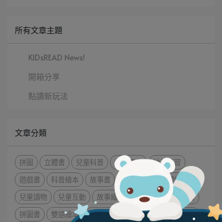
所有文章主題
KIDsREAD News!
開箱分享
點讀新玩法
文章分類
拼圖
立體書
兒童科普
經典寓言
幼兒學習
遊戲書
科普繪本
故事書
英語會話
立體繪本
兒童讀物
兒童互動
故事繪本
經典童謠
音樂書
拼圖書
雙語繪本
英文閱讀
經典童話
自然發音