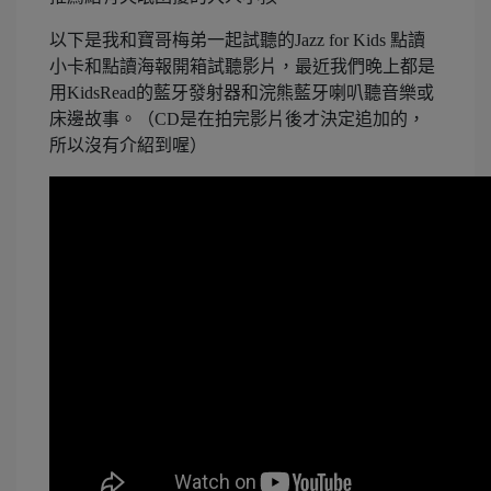
以下是我和寶哥梅弟一起試聽的Jazz for Kids 點讀
小卡和點讀海報開箱試聽影片，最近我們晚上都是
用KidsRead的藍牙發射器和浣熊藍牙喇叭聽音樂或
床邊故事。（CD是在拍完影片後才決定追加的，
所以沒有介紹到喔）