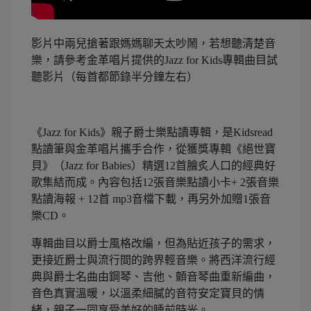
影片中兩兒搶著跟媽媽聊天太吵鬧，若想聽清楚音
樂，請參考金革唱片提供的Jazz for Kids專輯曲目試
聽影片（每首都節錄半分鐘左右）
《Jazz for Kids》親子爵士樂點讀專輯，是Kidsread
點讀筆與金革唱片攜手合作，從獲獎專輯《絕世寶
貝》（Jazz for Babies）精選12首膾炙人口的經典好
歌集結而成。內容包括12張音樂點讀小卡+ 2張音樂
點讀海報 + 12首 mp3音檔下載，再另外加贈1張音
樂CD。
專輯曲目以爵士風格改編，但為貼近孩子的需求，
更接近爵士與流行間的跨界輕音樂。將西洋流行經
典與爵士名曲由鋼琴、吉他、顫音琴曲重新編曲，
音色真實溫暖，以溫柔細膩的音符安定寶貝的情
緒，親子一同享受美好的睡前時光。