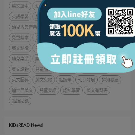
英文讀本
幼兒拼圖
有聲書
操作書
硬頁書
英語學習
兒童小說
幼兒遊戲
兒童音樂
幼兒古典音樂
兒童唐詩
親子共讀
注音符號
兒歌
兒童繪本
台語學習
翻翻書
音樂繪本
有聲故事書
英文點讀
多語學習
英文繪本
有聲積木
英文教材
幼兒桌遊
觸摸書
九九乘法
幼兒英文
兒童學習
英文讀物
兒童讀本
語言學習
兒童英文圖典
英文圖典
英文兒歌
點讀筆
幼兒發展
認知發展
迪士尼英文
兒童美語
認知學習
英文有聲書
點讀貼紙
KIDsREAD News!