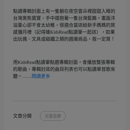
點讀專輯封面上有一隻躺在夜空雲朵裡甜甜入睡的
台灣黑熊寶寶，手中還抱著一隻台灣藍鵲。畫面洋
溢童心卻不會太幼稚，很適合當送給新手媽媽的質
感彌月禮（記得連KidsRead點讀筆一起送），如果
出玩偶、文具或磁鐵之類的週邊商品，我一定買！
用KidsRead點讀筆點選專輯封面，會播放整張專輯
的歌曲，專輯封底的曲目列表也可以點讀單首歌來
聽。……
閱讀更多
文章分類
兒童音樂