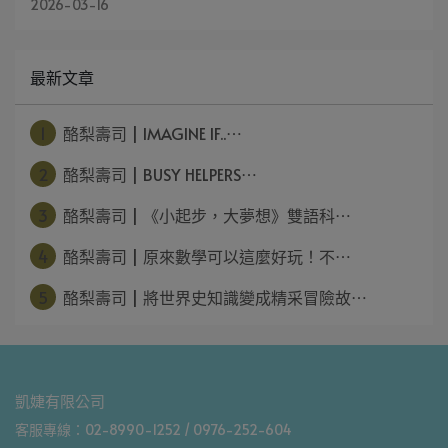
2026-03-16
最新文章
1
酪梨壽司 | IMAGINE IF..⋯
2
酪梨壽司 | BUSY HELPERS⋯
3
酪梨壽司 | 《小起步，大夢想》雙語科⋯
4
酪梨壽司 | 原來數學可以這麼好玩！不⋯
5
酪梨壽司 | 將世界史知識變成精采冒險故⋯
凱婕有限公司
客服專線：02-8990-1252 / 0976-252-604