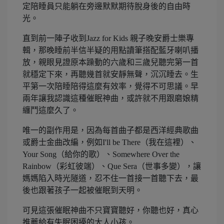
定陪睡員只能躺在旁邊默默期待脫身後的自由時
光。
直到前一陣子收到Jazz for Kids 親子晚安爵士樂專
輯，那晚睡前半信半疑的用點讀筆搭配藍牙喇叭播
放，親眼見證原本躁動的六歲和三歲兒聽完第一首
就穩定下來，再聽幾首就安靜無聲，沉沉睡去。生
平第一次陪睡陪得這麼有效率，覺得不可思議。早
兩年讓我認識這種催眠神曲，或許就不用跟磨娘精
纏鬥這麼久了。
唯一的副作用是，因為每首曲子都是西洋經典歌曲
或爵士金曲改編，例如I'll be There（我在這裡）、
Your Song（給你的歌）、Somewhere Over the
Rainbow（彩虹彼端）、Que Sera（世事多變），讓
媽媽陷入時光隧道，忍不住一首接一首聽下去，最
後也跟著孩子一起被催眠到天明。
可見這張催眠神曲不只寶寶聽好，你聽也好，真心
推薦給有失眠困擾的大人小孩。