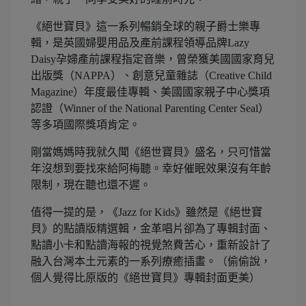
《絕世寶貝》這一系列暢銷全球的親子爵士樂專
輯，是英國婦嬰用品及產前課程領導品牌Lazy
Daisy孕婦產前課程指定音樂，曾榮獲美國國家育兒
出版獎（NAPPA）、創意兒童雜誌（Creative Child
Magazine）年度最佳專輯、美國國家親子中心獎項
認證（Winner of the National Parenting Center Seal）
等多項國際獎項肯定。
剛當媽媽時我就久聞《絕世寶貝》盛名，只可惜當
年沒想到要找來給阿梅聽。幸好催眠效果沒有年齡
限制，現在聽也還不遲。
值得一提的是，《Jazz for Kids》雖然是《絕世寶
貝》的點讀版精選輯，金革唱片卻為了專輯封面、
點讀小卡和點讀海報的視覺煞費苦心，重新設計了
融入台灣本土元素的一系列療癒插畫。（偷偷說，
個人覺得比原版的《絕世寶貝》專輯封面更美）