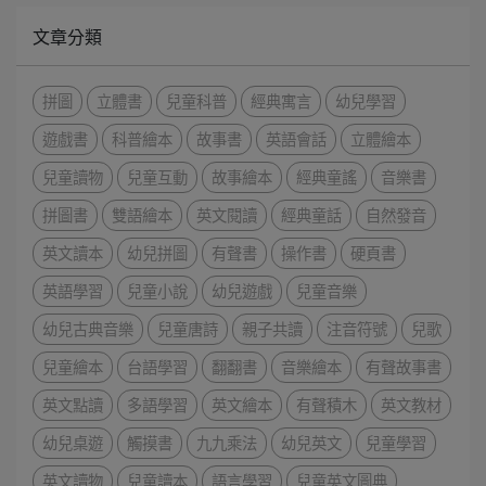
文章分類
拼圖
立體書
兒童科普
經典寓言
幼兒學習
遊戲書
科普繪本
故事書
英語會話
立體繪本
兒童讀物
兒童互動
故事繪本
經典童謠
音樂書
拼圖書
雙語繪本
英文閱讀
經典童話
自然發音
英文讀本
幼兒拼圖
有聲書
操作書
硬頁書
英語學習
兒童小說
幼兒遊戲
兒童音樂
幼兒古典音樂
兒童唐詩
親子共讀
注音符號
兒歌
兒童繪本
台語學習
翻翻書
音樂繪本
有聲故事書
英文點讀
多語學習
英文繪本
有聲積木
英文教材
幼兒桌遊
觸摸書
九九乘法
幼兒英文
兒童學習
英文讀物
兒童讀本
語言學習
兒童英文圖典