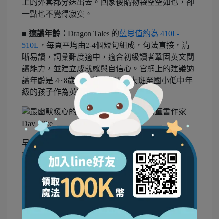
上的外套都分送出去。回家後購物袋空空如也，卻
一點也不覺得寂寞。
■ 適讀年齡：
Dragon Tales 的
藍思值約為 410L-
510L
，每頁平均由2-4個短句組成，句法直接，清
晰易讀，詞彙難度適中，適合初級讀者鞏固英文閱
讀能力，並建立成就感與自信心。官網上的建議適
讀年齡是 4~8歲，推薦幼兒園中大班至國小低中年
級的孩子作為英文初階橋梁書。
早在點讀版尚未問世前，寶哥梅弟都就很喜歡
Dragon 系列，收到點讀版後也常主動翻出套書聽音
檔聽到咯咯笑。問他們這麼簡單的讀本有什麼魅力
讓他們一讀再讀？兄弟倆的回答是：「雖然每篇都
短短的，小小孩也很好懂，但故事內容卻連大孩子
也會覺得有趣！」