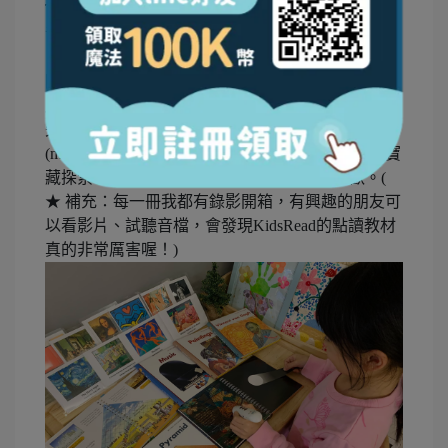
The Louvre 羅浮宮、Vincent van Gogh 梵谷、Music
音樂、以及Lost Treasure 失落的寶藏。每一本都有
「雙面膠片」的場景變換設計，搭配精緻的手繪插
圖，讓孩子的指尖翻閱之間，就能感受到藝術的瑰
麗與歷史的雄偉。更棒的是，其中《Lost Treasure
失落的寶藏》，還有特別搭配「神奇手電筒」
(magic torch)，讓小朋友能夠深入海底與地層進行寶
藏探索，充滿趣味的神秘感，孩子會非常喜歡。(
★ 補充：每一冊我都有錄影開箱，有興趣的朋友可
以看影片、試聽音檔，會發現KidsRead的點讀教材
真的非常厲害喔！)