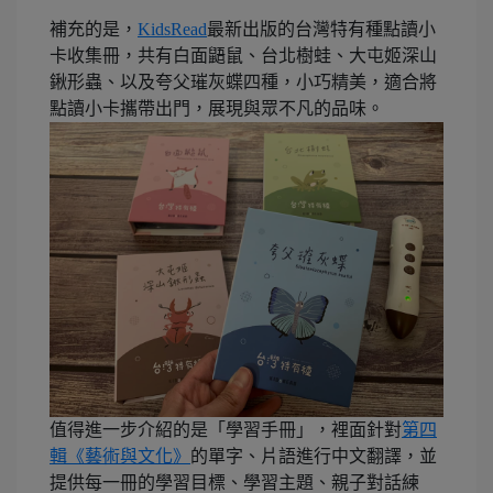
補充的是，
KidsRead
最新出版的台灣特有種點讀小
卡收集冊，共有白面鼯鼠、台北樹蛙、大屯姬深山
鍬形蟲、以及夸父璀灰蝶四種，小巧精美，適合將
點讀小卡攜帶出門，展現與眾不凡的品味。
值得進一步介紹的是「學習手冊」，裡面針對
第四
輯《藝術與文化》
的單字、片語進行中文翻譯，並
提供每一冊的學習目標、學習主題、親子對話練