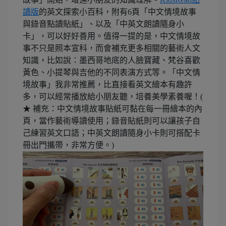
讀版
的英文探索小百科，附有6頁「中文情境故事
與錄音點讀貼紙」、以及「中英文朗讀隨身小
卡」，可以好好善用。值得一提的是，中文情境故
事不只是照本宣科，而會補充更多相關的藝術人文
知識，比如說：墨西哥地底的人臉寶藏、梵谷喜歡
黃色、小提琴與吉他的不同表演方式等。「中文情
境故事」我非常推薦，比直接看英文繪本有趣許
多，可以經常播放給小朋友聽，培養美學素養喔！(
★ 補充：中文情境故事貼紙可黏在每一冊繪本的內
頁，當作藝術導讀使用；錄音貼紙則可以讓孩子自
己練習英文口語；中英文朗讀隨身小卡則可搭配卡
冊出門攜帶，非常方便。)