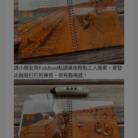
請小朋友用KidsRead點讀筆來輕點工人圖案，會發
出敲敲打打的聲音，很有臨場感！