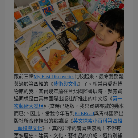
跟前三輯
My First Discoveries
比較起來，最令我驚豔
莫過於第四輯的《
藝術與文化
》了。相當喜愛逛博
物館的我，其實幾年前在台北國際書展時，就有買
過同樣是由青林國際出版社所推出的中文版《
第一
次藝術大發現
》(當時已絕版，我只買到零散的幾本
而已)。因此，當我今年看到
KidsRead
與青林國際出
版社所合作推出的點讀版《
英文探索小百科第四輯
– 藝術與文化
》，真的非常的驚喜與感動！不但有
更多歷史、建築、文化、藝術品的介紹，還特別補