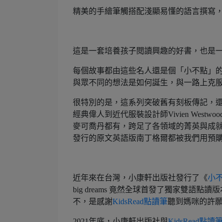
精美的手繪筆觸搭配淺顯易懂的語言撰寫
這是一套培養孩子閱讀興趣的好書，也是
每個故事都由這些名人還是個「小不點」
與眾不同的想法是如何誕生，與一路上克
很特別的是，這系列突破舊有刻板傳記，
經典偉人到近代服裝設計師Vivien Westw
麥可喬丹都有，跨足了各領域的菁英與成就
發行的原文英語版南丁格爾都被我們用預購的
近年來在台灣，小康軒出版社發行了《
小
big dreams 竟然全球首發了獨家雙
不，是感謝
KidsRead點讀筆
聽到媽咪的許
2021年底，小康軒出版社與
KidsRead點讀