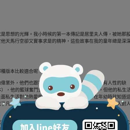
就是思想的光輝。我小時候的第一本傳記是居里夫人傳，被她那
賞他天馬行空卻又實事求是的精神，這些故事在我的童年總是深
哪種版本比較適合呢？
功偉業外，他們也跟我們一樣是很普通的人，一樣也有人性的缺
也有買這一本），他的籃球奮鬥史幾乎每個籃球迷都知之蜃祥，但他的私生
負面私生活對他熱愛的籃球並無影響，若讓孩子在年幼時就知道
成了凡人，就很難讓孩子從中學習到典範（並且會讓孩子陷入對
起來才能成熟判斷出這個人是個怎麼樣的人，而這些就要等孩子
識之後，再自己評斷人生不同層面的功過對錯吧！