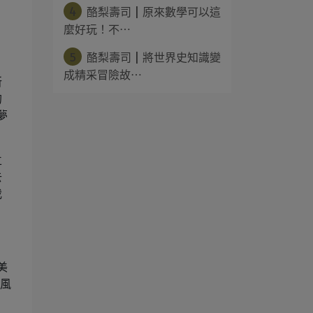
4
酪梨壽司 | 原來數學可以這
麼好玩！不⋯
5
酪梨壽司 | 將世界史知識變
成精采冒險故⋯
所
的
夢
立
去
我
美
超風