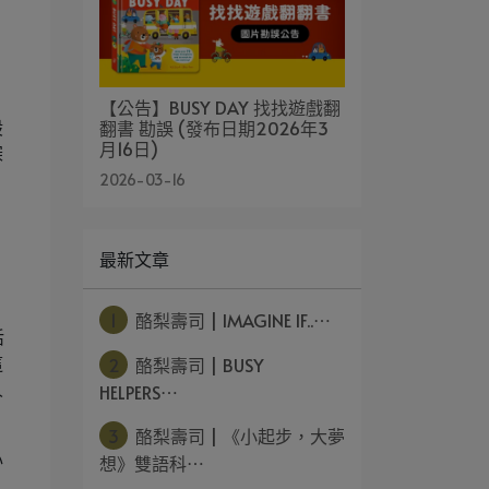
【公告】BUSY DAY 找找遊戲翻
翻書 勘誤 (發布日期2026年3
股
月16日)
深
2026-03-16
最新文章
1
酪梨壽司 | IMAGINE IF..⋯
活
2
酪梨壽司 | BUSY
這
HELPERS⋯
人
3
酪梨壽司 | 《小起步，大夢
心
想》雙語科⋯