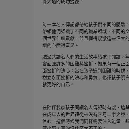
條大道的成功捷徑。
每一本名人傳記都帶給孩子們不同的體驗
帶領他們認識了不同的職業領域、不同的
個世界什麼貢獻，並且懂得感激這些偉大
讓內心變得富足。
透過共讀名人們的生活故事給孩子閱讀，
會面臨許多的困難與挫折，如果有一個正
面挫折的決心：當在孩子遇到困難的時候
樹立永面挫折的決心和勇氣；也讓孩子明
就更好的自己。
在陪伴我家孩子閱讀名人傳記時有感，這
在成年人的世界裡從來沒有容易二字之說
信心，這個時候我們同樣需要注入能量，
麻小事，真的沒什麼大不了的。