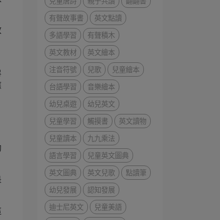
兒童唐詩
親子共讀
翻翻書
有聲故事書
英文點讀
放
多語學習
有聲積木
英文教材
英文繪本
注音符號
兒歌
兒童繪本
畢
應
台語學習
音樂繪本
幼兒桌遊
幼兒英文
兒童學習
觸摸書
英文讀物
兒童讀本
九九乘法
的
語言學習
兒童英文圖典
英文圖典
英文兒歌
點讀筆
是
幼兒發展
認知發展
迪士尼英文
兒童美語
這