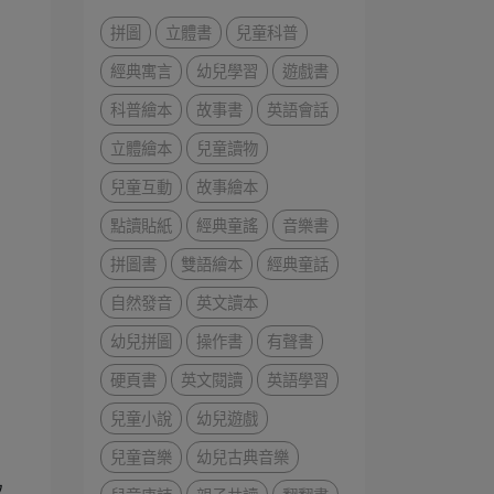
拼圖
立體書
兒童科普
經典寓言
幼兒學習
遊戲書
科普繪本
故事書
英語會話
立體繪本
兒童讀物
兒童互動
故事繪本
點讀貼紙
經典童謠
音樂書
拼圖書
雙語繪本
經典童話
自然發音
英文讀本
幼兒拼圖
操作書
有聲書
硬頁書
英文閱讀
英語學習
兒童小說
幼兒遊戲
兒童音樂
幼兒古典音樂
取