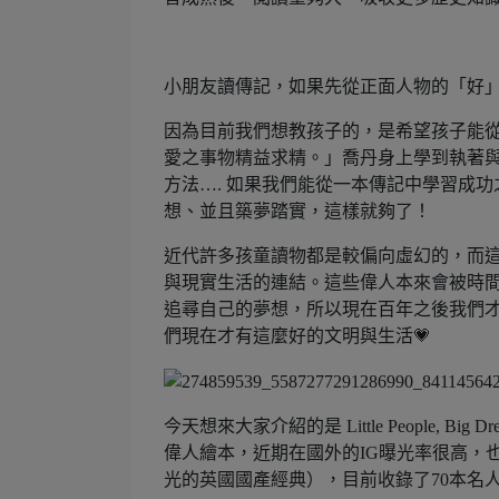
小朋友讀傳記，如果先從正面人物的「好
因為目前我們想教孩子的，是希望孩子能
愛之事物精益求精。」喬丹身上學到執著
方法…. 如果我們能從一本傳記中學習成
想、並且築夢踏實，這樣就夠了！
近代許多孩童讀物都是較偏向虛幻的，而
與現實生活的連結。這些偉人本來會被時
追尋自己的夢想，所以現在百年之後我們
們現在才有這麼好的文明與生活💗
今天想來大家介紹的是 Little People, Big Dr
偉人繪本，近期在國外的IG曝光率很高，也
光的英國國產經典），目前收錄了70本名