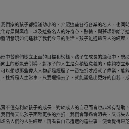
。我們家的孩子都還滿幼小的，介紹這些各行各業的名人，也同
文化背景與興趣，以及這些名人的好奇心、熱情、與夢想帶給了
的發明發現如何造就了我們今日的生活。孩子能通過偉人的經歷
無形中替他們樹立正面的目標和榜樣。孩子在成長的過程中，勢
面向上的形象去引導，對孩子的人生是有積極意義的，能夠樹立
，可以想想那些偉大人物都是經歷了一番挫折才成就了偉業，能
白，挫折是人生常事，只要邁過去了，就能塑造出更好的自我，
其實不僅有利於孩子的成長，對於成人的自己而言也非常有幫助
，我們每天比孩子面臨更多的挫折，我們會難過會沮喪、又或失
想想名人們的人生經歷，再看看自己遭遇的這些事，便會覺得是