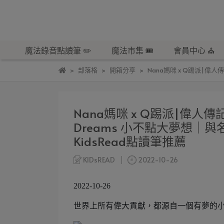
魔法錄音點讀筆 ✏️
魔法市集 🎟️
會員中心 ⛪️
部落格
開箱分享
Nana媽咪 x Q踢派|偉人
Nana媽咪 x Q踢派|偉人傳記｜
Dreams 小不點大夢想
KidsRead點讀筆推薦
KIDsREAD
2022-10-26
2022-10-26
世界上所有偉大貢獻，都源自一個有夢的小