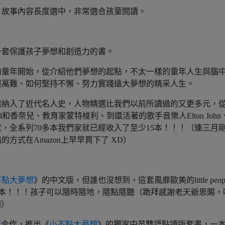
，故事內容長度適中，非常適合孩童閱讀。
一套保護孩子夢想和創造力的書。
的童年開始，從介紹他們夢想的起點，不太一樣的童年人生與腦
服萬難、如何堅持不懈、努力實踐遠大夢想的精采人生。
還納入了近代名人史，人物精選比我們以前所讀過的又更多元，
ood和香奈兒、教育家蒙特梭利、到還活著的歌手音樂人Elton John
，全系列70多本我們家就已經收入了至少15本！！！（連三月
方式在Amazon上早早買下了 XD）
不點大夢想
》的中文版，但誰也沒想到，這套風靡歐美的little peop
語點讀版本！！！孩子可以隨時隨地，隨點隨聽（跪拜感謝老天爺恩賜，
願）
筆
合作，推出《
小不點大夢想
》的獨家中英雙語點讀版套書，一