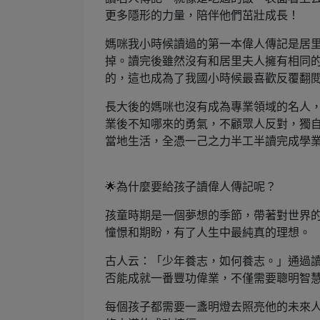
更多隱形的力量，陪伴他們茁壯成長！
媽咪我小時候讀過的第一本偉人傳記是居
掉。讀完後雖然沒有和居里夫人擁有相同
的，這也成為了我國小時候最喜歡反覆翻
長大後的媽咪也沒有成為專業領域的名人
業後不知哪來的勇氣，不顧眾人反對，獨
當地生活，全憑一己之力半工半讀完成學
🌟為什麼要給孩子讀偉人傳記呢？
孩童時期是一個夢想的季節，帶著對世界
憧憬和期盼，有了人生中最純真的理想。
古人云：「少年養志，如何養志。」通過
否能成就一番豐功偉業，不僅需要聰明智
每個孩子都需要一盞明燈去照亮他的未來