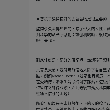
🌟替孩子選擇良好的閱讀讀物是很重要的
能夠永久流傳於世的，除了偉大的人性，
對科學的執著所感動；讀伽利略時，很欣
吸引著我。
到底什麼是才是好的傳記呢？該讓孩子讀
其實長大後，我發現每個名人除了各自豐
點，例如Michael Jorden（我家
甚愛賭博，婚姻失調最終鬧了離婚。這些
位籃球之神愛賭錢，弄到最後神落入凡間
性極不信任的困境）。
隨著年紀增長閱書無數後，正的反的綜合
智成熟後、閱讀量夠大、吸收更多歷史知