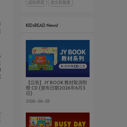
認知學習
英文有聲書
時
KIDsREAD News!
這
，
必
永
夠
成
【公告】JY BOOK 教材取消附
贈 CD (發布日期2026年6月3
日)
2026-06-03
。
去
芝