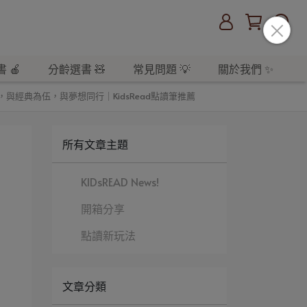
 🍎
分齡選書 🧸
常見問題 💡
關於我們 ✨
人為友，與經典為伍，與夢想同行｜KidsRead點讀筆推薦
所有文章主題
KIDsREAD News!
開箱分享
點讀新玩法
文章分類