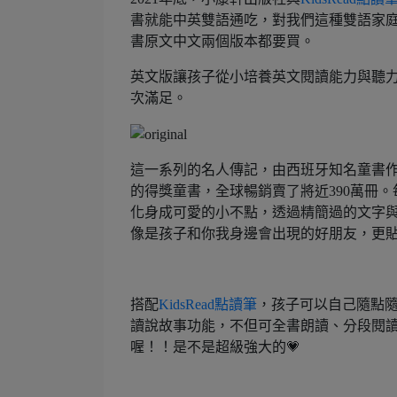
書就能中英雙語通吃，對我們這種雙語家庭
書原文中文兩個版本都要買。
英文版讓孩子從小培養英文閱讀能力與聽
次滿足。
這一系列的名人傳記，由西班牙知名童書作家Maria
的得獎童書，全球暢銷賣了將近390萬冊
化身成可愛的小不點，透過精簡過的文字
像是孩子和你我身邊會出現的好朋友，更
搭配
KidsRead點讀筆
，孩子可以自己隨點
讀說故事功能，不但可全書朗讀、分段閱讀
喔！！是不是超級強大的💗