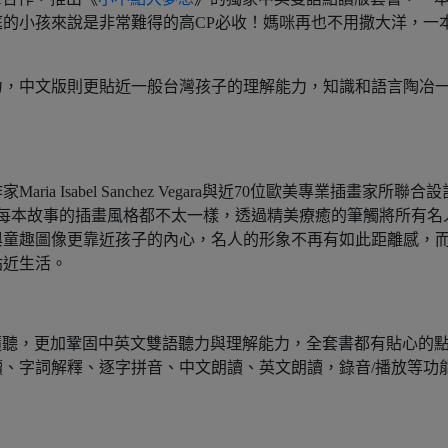
的小孩來說是非常難得的高CP必收！媽咪再也不用撒大洋，一
力，中文版則更貼近一般台灣孩子的理解能力，知識和語言陶冶
 Isabel Sanchez Vegara與近70位歐美專業插畫家所聯合設
。每本故事的插畫風格都不太一樣，透過精美療癒的筆觸將所有名
與童趣圖像更靠近孩子的內心，名人的形象不再有如此距離感，
貼近生活。
隨聽，更加鞏固中英文雙語聽力與理解能力，全套書都有貼心的
、字詞解釋、逐字拼音、中文朗讀、英文朗讀，錄音/播放等功